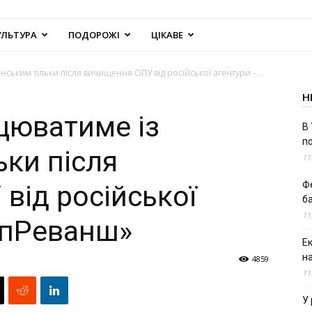
УЛЬТУРА
ПОДОРОЖІ
ЦІКАВЕ
ським тільки після вичищення ОПУ від російської агентури –...
Н
цюватиме із
В 
п
ьки після
11
Ф
від російської
б
11
опРеванш»
Е
н
4859
11
У 