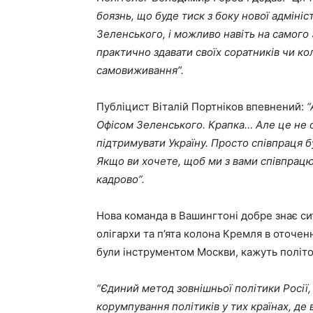
боязнь, що буде тиск з боку нової адміні
Зеленського, і можливо навіть на самого 
практично здавати своїх соратників чи ко
самовиживання”.
Публіцист Віталій Портніков впевнений:
“
Офісом Зеленського. Крапка… Але це не о
підтримувати Україну. Просто співпраця 
Якщо ви хочете, щоб ми з вами співпрацю
кадрово”.
Нова команда в Вашингтоні добре знає сит
олігархи та п’ята колона Кремля в оточен
були інструментом Москви, кажуть політо
“Єдиний метод зовнішньої політики Росії,
корумпування політиків у тих країнах, де 