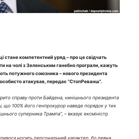
ці стане компетентний уряд – про це свідчать
сти на чолі з Зеленським ганебно програли, кажуть
ають потужного союзника – нового президента
особисто атакував, передає “СтопРеванш”.
крито справу проти Байдена, нинішнього президента
у, що 100% його генпрокурор наведе порядок у тих
дішнього суперника Трампа”,
– вказує ексміністр
тривога носить персональний характер, бо певна