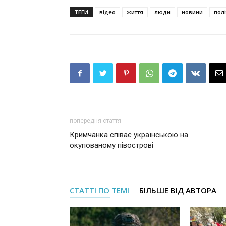
ТЕГИ
відео
життя
люди
новини
пол
попередня стаття
Кримчанка співає українською на
окупованому півострові
СТАТТІ ПО ТЕМІ
БІЛЬШЕ ВІД АВТОРА