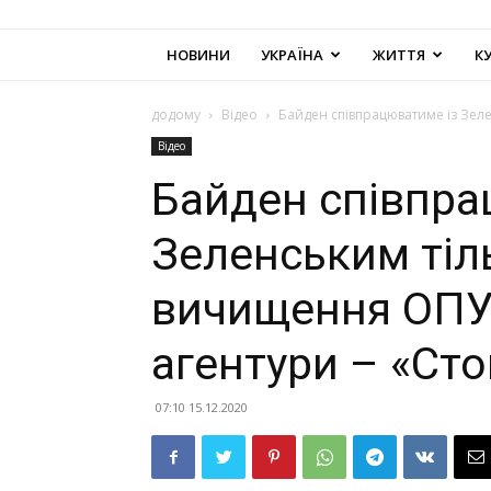
НОВИНИ
УКРАЇНА
ЖИТТЯ
К
додому
Відео
Байден співпрацюватиме із Зелен
Відео
Байден співпра
Зеленським тіл
вичищення ОПУ 
агентури – «Ст
07:10 15.12.2020