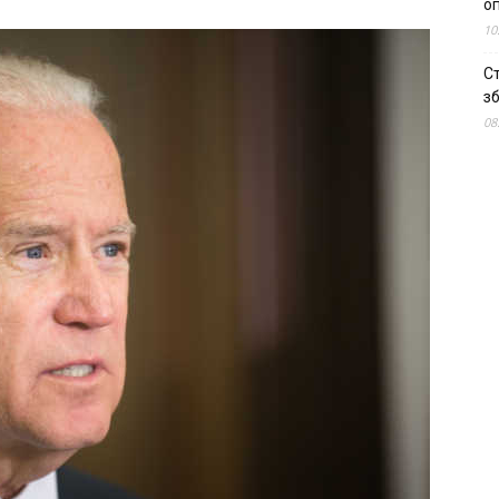
о
10
С
зб
08