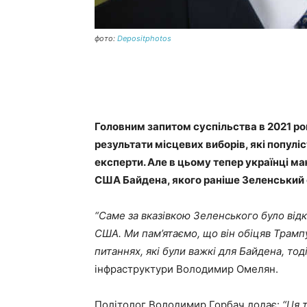
фото:
Depositphotos
Головним запитом суспільства в 2021 ро
результати місцевих виборів, які популі
експерти. Але в цьому тепер українці м
США Байдена, якого раніше Зеленський 
“Саме за вказівкою Зеленського було від
США. Ми пам’ятаємо, що він обіцяв Трамп
питаннях, які були важкі для Байдена, то
інфраструктури Володимир Омелян.
Політолог Володимир Горбач додає:
“Ця 