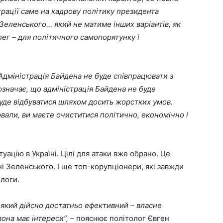
страції саме на кадрову політику президента
Зеленського… який не матиме інших варіантів, як
лег – для політичного самопорятунку і
Адміністрація Байдена не буде співпрацювати з
значає, що адміністрація Байдена не буде
буде відбуватися шляхом досить жорстких умов.
вали, ви маєте очиститися політично, економічно і
уацію в Україні. Цілі для атаки вже обрано. Це
ні Зеленського. І ще топ-корупціонери, які завжди
логи.
 який дійсно достатньо ефективний – власне
вона має інтереси”,
– пояснює політолог Євген