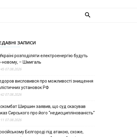
ЕДАВНІ ЗАПИСИ
Україні розподіляти електроенергію будуть
о-новому, – Шмигаль
:45 07.08.2026
едоров висловився про можливості знищення
алістичних установок РФ
:42 07.08.2026
кскомбат Ширшин заявив, що суд скасував
аказ Сирського про його “недисциплінованість”
:11 07.08.2026
російському Бєлгороді під атакою, схоже,