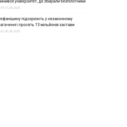
пинився університет, де збирали безпілотники
:59 07.08.2026
тефанішину підозрюють у незаконному
агаченні і просять 13 мільйонів застави
:42 06.08.2026