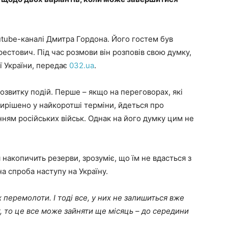
utube-каналі Дмитра Гордона. Його гостем був
естович. Під час розмови він розповів свою думку,
ї України, передає
032.ua
.
озвитку подій. Перше – якщо на переговорах, які
вирішено у найкоротші терміни, йдеться про
нням російських військ. Однак на його думку цим не
 накопичить резерви, зрозуміє, що їм не вдасться з
а спроба наступу на Україну.
 перемолоти. І тоді все, у них не залишиться вже
т, то це все може зайняти ще місяць – до середини