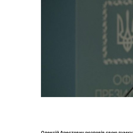
Олексій Арестович розповів свою думку