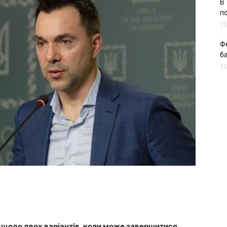
В 
п
11
Ф
б
11
 щодо двох варіантів, коли може завершитися