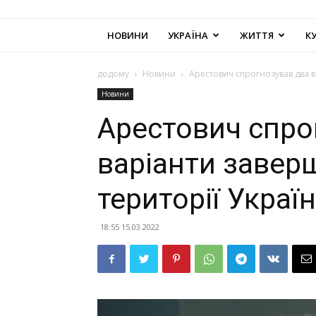
НОВИНИ
УКРАЇНА
ЖИТТЯ
К
додому
Новини
Арестович спрогнозував два в
Новини
Арестович спро
варіанти завер
території Украї
18:55 15.03.2022