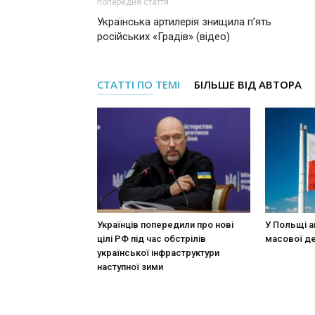
попередня стаття
Українська артилерія знищила п’ять
російських «Градів» (відео)
СТАТТІ ПО ТЕМІ
БІЛЬШЕ ВІД АВТОРА
Українців попередили про нові
У Польщі а
цілі РФ під час обстрілів
масової де
української інфраструктури
наступної зими