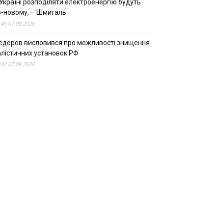
Україні розподіляти електроенергію будуть
о-новому, – Шмигаль
:45 07.08.2026
едоров висловився про можливості знищення
алістичних установок РФ
:42 07.08.2026