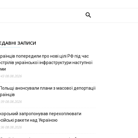
ЕДАВНІ ЗАПИСИ
раїнців попередили про нові цілі РФ під час
стрілів української інфраструктури наступної
ими
:43 08.08.2026
 Польщі анонсували плани з масової депортації
раїнців
:39 08.08.2026
ікорський запропонував перехоплювати
сійські ракети над Україною
:36 08.08.2026