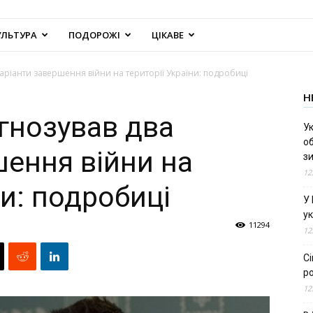
УЛЬТУРА
ПОДОРОЖІ
ЦІКАВЕ
аріанти завершення війни на території України: подробиці
Н
гнозував два
Ук
об
шення війни на
з
12
ни: подробиці
У
ук
11294
12
С
ро
12