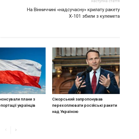
наступна стаття
На Вінниччині «надсучасну» крилату ракету
Х-101 збили з кулемета
нонсували плани з
Сікорський запропонував
портації українців
перехоплювати російські ракети
над Україною