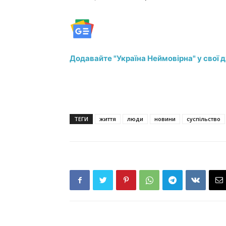
Додавайте "Україна Неймовірна" у свої 
ТЕГИ
життя
люди
новини
суспільство