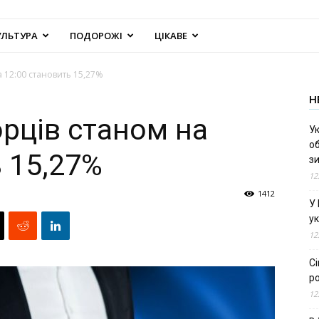
УЛЬТУРА
ПОДОРОЖІ
ЦІКАВЕ
а 12:00 становить 15,27%
Н
орців станом на
Ук
об
 15,27%
з
12
1412
У
ук
12
С
ро
12