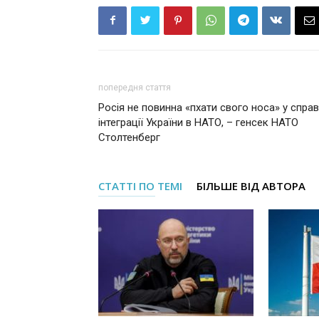
попередня стаття
Росія не повинна «пхати свого носа» у спра
інтеграції України в НАТО, – генсек НАТО
Столтенберг
СТАТТІ ПО ТЕМІ
БІЛЬШЕ ВІД АВТОРА