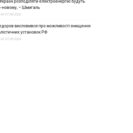
Україні розподіляти електроенергію будуть
о-новому, – Шмигаль
:45 07.08.2026
едоров висловився про можливості знищення
алістичних установок РФ
:42 07.08.2026