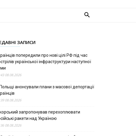
ЕДАВНІ ЗАПИСИ
раїнців попередили про нові цілі РФ під час
стрілів української інфраструктури наступної
ими
:43 08.08.2026
 Польщі анонсували плани з масової депортації
раїнців
:39 08.08.2026
ікорський запропонував перехоплювати
сійські ракети над Україною
:36 08.08.2026