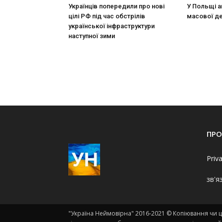
Українців попередили про нові
У Польщі а
цілі РФ під час обстрілів
масової де
української інфраструктури
наступної зими
ПРО
Priv
зв'я
"Україна Неймовірна" 2016-2021 © Копіювання чи ци