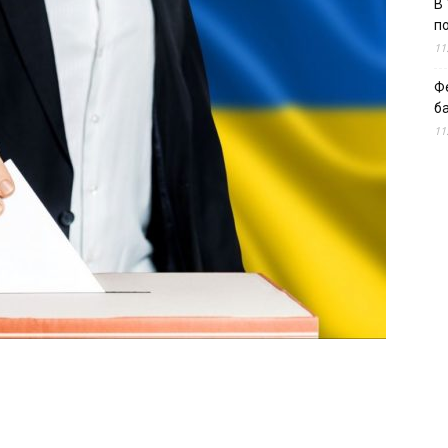
В 
п
11
Ф
б
11