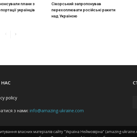
нонсували плани з
Сікорський запропонував
портації українців
перехоплювати російські ракети
над Україною
 НАС
С
acy policy
затися з нами:
info@amazing-ukraine.com
тування власних матеріалів сайту "Україна Неймовірна" (amazing-ukraine