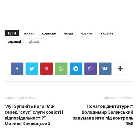
ТЕГИ
життя
корисне
люди
новини
Україна
українці
цікаве
попередня стаття
наступна стаття
“Ау! Зупиніть його! Є ж
Початок диктатури?:
серед “слуг” слуги совісті і
Володимир Зеленський
відповідальності?” –
задумав взяти під контроль
Микола Княжицький
ЗМІ