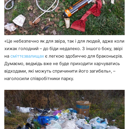
«Це небезпечно як для звіра, так і для людей, адже коли
хижак голодний – до біди недалеко. З іншого боку, звірі
на
сміттєзвалищах
є легкою здобиччю для браконьєрів.
Думаємо, ведмідь вже не буде приходити харчуватись
відходами, які можуть спричинити його загибель», –
наголосили співробітники парку.