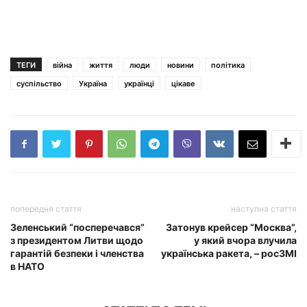
ТЕГИ
війна
життя
люди
новини
політика
суспільство
Україна
українці
цікаве
попередня стаття
наступна стаття
Зеленський “посперечався”
Затонув крейсер “Москва”,
з президентом Литви щодо
у який вчора влучила
гарантій безпеки і членства
українська ракета, – росЗМІ
в НАТО