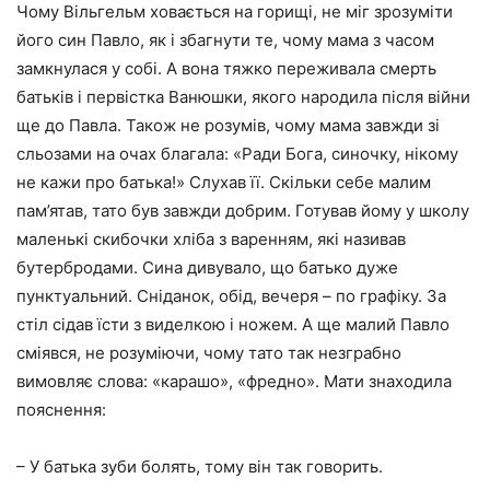
Чому Вільгельм ховається на горищі, не міг зрозуміти
його син Павло, як і збагнути те, чому мама з часом
замкнулася у собі. А вона тяжко переживала смерть
батьків і первістка Ванюшки, якого народила після війни
ще до Павла. Також не розумів, чому мама завжди зі
сльозами на очах благала: «Ради Бога, синочку, нікому
не кажи про батька!» Слухав її. Скільки себе малим
пам’ятав, тато був завжди добрим. Готував йому у школу
маленькі скибочки хліба з варенням, які називав
бутербродами. Сина дивувало, що батько дуже
пунктуальний. Сніданок, обід, вечеря – по графіку. За
стіл сідав їсти з виделкою і ножем. А ще малий Павло
сміявся, не розуміючи, чому тато так незграбно
вимовляє слова: «карашо», «фредно». Мати знаходила
пояснення:
– У батька зуби болять, тому він так говорить.