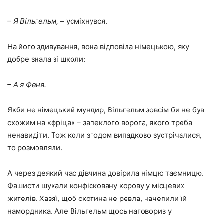
– Я Вільгельм,
– усміхнувся.
На його здивування, вона відповіла німецькою, яку
добре знала зі школи:
– А я Феня.
Якби не німецький мундир, Вільгельм зовсім би не був
схожим на «фріца» – запеклого ворога, якого треба
ненавидіти. Тож коли згодом випадково зустрічалися,
то розмовляли.
А через деякий час дівчина довірила німцю таємницю.
Фашисти шукали конфісковану корову у місцевих
жителів. Хазяї, щоб скотина не ревла, начепили їй
намордника. Але Вільгельм щось наговорив у