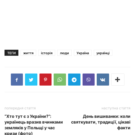
ТЕГИ
життя
історія
люди
Україна
українці
попередня стаття
наступна стаття
“Хто тут є з України?”:
День вишиванки: коли
українець вразив вчинками
святкувати, традиції, цікаві
земляків у Польщі у час
факти
кризи (фото)