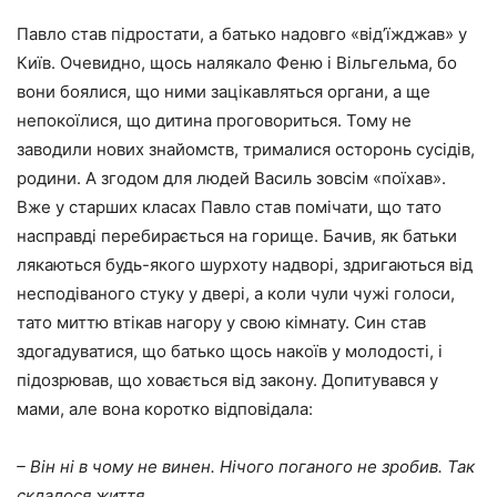
Павло став підростати, а батько надовго «від’їжджав» у
Київ. Очевидно, щось налякало Феню і Вільгельма, бо
вони боялися, що ними зацікавляться органи, а ще
непокоїлися, що дитина проговориться. Тому не
заводили нових знайомств, трималися осторонь сусідів,
родини. А згодом для людей Василь зовсім «поїхав».
Вже у старших класах Павло став помічати, що тато
насправді перебирається на горище. Бачив, як батьки
лякаються будь-якого шурхоту надворі, здригаються від
несподіваного стуку у двері, а коли чули чужі голоси,
тато миттю втікав нагору у свою кімнату. Син став
здогадуватися, що батько щось накоїв у молодості, і
підозрював, що ховається від закону. Допитувався у
мами, але вона коротко відповідала:
– Він ні в чому не винен. Нічого поганого не зробив. Так
склалося життя.