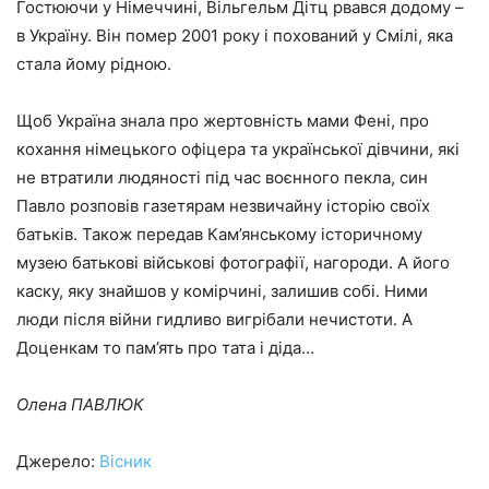
Гостюючи у Німеччині, Вільгельм Дітц рвався додому –
в Україну. Він помер 2001 року і похований у Смілі, яка
стала йому рідною.
Щоб Україна знала про жертовність мами Фені, про
кохання німецького офіцера та української дівчини, які
не втратили людяності під час воєнного пекла, син
Павло розповів газетярам незвичайну історію своїх
батьків. Також передав Кам’янському історичному
музею батькові військові фотографії, нагороди. А його
каску, яку знайшов у комірчині, залишив собі. Ними
люди після війни гидливо вигрібали нечистоти. А
Доценкам то пам’ять про тата і діда…
Олена ПАВЛЮК
Джерело:
Вісник