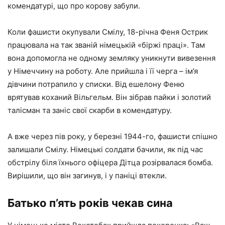
комендатурі, що про корову забули.
Коли фашисти окупували Смілу, 18-річна Феня Острик
працювала на так званій німецькій «біржі праці». Там
вона допомогла не одному земляку уникнути вивезення
у Німеччину на роботу. Але прийшла і її черга – ім’я
дівчини потрапило у списки. Від ешелону Феню
врятував коханий Вільгельм. Він зібрав пайки і золотий
талісман та заніс свої скарби в комендатуру.
А вже через пів року, у березні 1944-го, фашисти спішно
залишали Смілу. Німецькі солдати бачили, як під час
обстрілу біля їхнього офіцера Дітца розірвалася бомба.
Вирішили, що він загинув, і у паніці втекли.
Батько п’ять років чекав сина