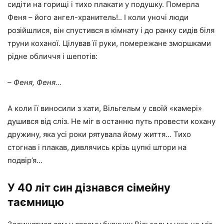
сидіти на горищі і тихо плакати у подушку. Померла
Феня – його ангел-хранитель!.. І коли уночі люди
розійшлися, він спустився в кімнату і до ранку сидів біля
труни коханої. Цілував її руки, помережане зморшками
рідне обличчя і шепотів:
– Феня, Феня…
А коли її виносили з хати, Вільгельм у своїй «камері»
душився від сліз. Не міг в останню путь провести кохану
дружину, яка усі роки рятувала йому життя… Тихо
стогнав і плакав, дивлячись крізь цупкі штори на
подвір’я…
У 40 літ син дізнався сімейну
таємницю