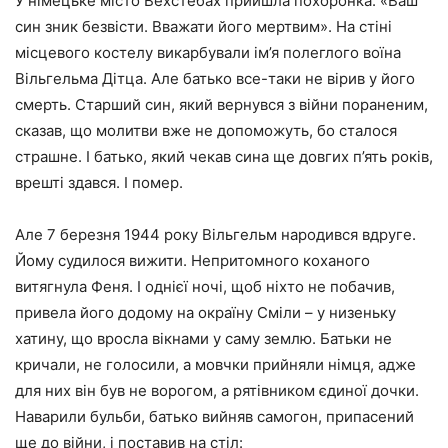
У німецьке місто Вехстебах прийшла похоронка: «Ваш
син зник безвісти. Вважати його мертвим». На стіні
місцевого костелу викарбували ім’я полеглого воїна
Вільгельма Дітца. Але батько все-таки не вірив у його
смерть. Старший син, який вернувся з війни пораненим,
сказав, що молитви вже не допоможуть, бо сталося
страшне. І батько, який чекав сина ще довгих п’ять років,
врешті здався. І помер.
Але 7 березня 1944 року Вільгельм народився вдруге.
Йому судилося вижити. Непритомного коханого
витягнула Феня. І однієї ночі, щоб ніхто не побачив,
привела його додому на окраїну Сміли – у низеньку
хатину, що вросла вікнами у саму землю. Батьки не
кричали, не голосили, а мовчки прийняли німця, адже
для них він був не ворогом, а рятівником єдиної дочки.
Наварили бульби, батько вийняв самогон, припасений
ще до війни, і поставив на стіл: