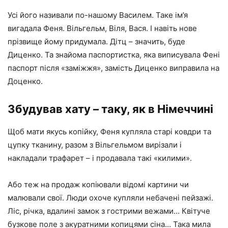
Усі його називали по-нашому Василем. Таке ім’я
вигадала Феня. Вільгельм, Віля, Вася. І навіть нове
прізвище йому придумала. Дітц – значить, буде
Диценко. Та знайома паспортистка, яка виписувала Фені
паспорт після «заміжжя», замість Диценко виправила на
Доценко.
Збудував хату – таку, як в Німеччині
Щоб мати якусь копійку, Феня купляла старі ковдри та
цупку тканину, разом з Вільгельмом вирізали і
накладали трафарет – і продавала такі «килими».
Або теж на продаж копіювали відомі картини чи
малювали свої. Люди охоче купляли небачені пейзажі.
Ліс, річка, вдалині замок з гострими вежами… Квітуче
бузкове поле з акуратними копицями сіна… Така мила