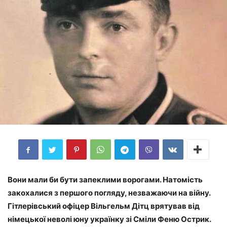
Вони мали би бути запеклими ворогами. Натомість
закохалися з першого погляду, незважаючи на війну.
Гітлерівський офіцер Вільгельм Дітц врятував від
німецької неволі юну українку зі Сміли Феню Острик.