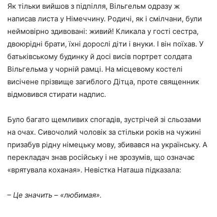
Як тільки вийшов з підпілля, Вільгельм одразу ж
написав листа у Німеччину. Родичі, як і смілчани, були
неймовірно здивовані: живий! Кликала у гості сестра,
двоюрідні брати, їхні дорослі діти і внуки. І він поїхав. У
батьківському будинку й досі висів портрет солдата
Вільгельма у чорній рамці. На місцевому костелі
висічене прізвище загиблого Дітца, проте священник
відмовився стирати надпис.
Було багато щемливих спогадів, зустрічей зі сльозами
на очах. Сивочолий чоловік за стільки років на чужині
призабув рідну німецьку мову, збивався на українську. А
перекладач знав російську і не зрозумів, що означає
«врятувала коханая». Невістка Наташа підказала:
– Це значить – «любимая».