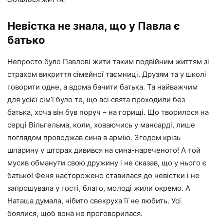
Невістка не знала, що у Павла є
батько
Непросто було Павлові жити таким подвійним життям зі
страхом викриття сімейної таємниці. Друзям та у школі
говорити одне, а вдома бачити батька. Та найважчим
для усієї сім’ї було те, що всі свята проходили без
батька, хоча він був поруч – на горищі. Що творилося на
серці Вільгельма, коли, ховаючись у мансарді, лише
поглядом проводжав сина в армію. Згодом крізь
шпарину у шторах дивився на сина-нареченого! А той
мусив обманути свою дружину і не сказав, що у нього є
батько! Феня насторожено ставилася до невістки і не
запрошувала у гості, благо, молоді жили окремо. А
Наташа думала, нібито свекруха її не любить. Усі
боялися, щоб вона не проговорилася.