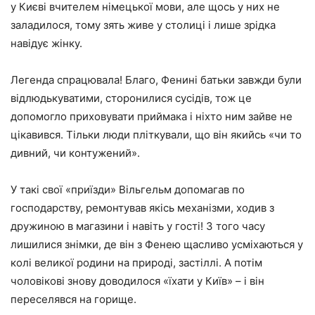
у Києві вчителем німецької мови, але щось у них не
заладилося, тому зять живе у столиці і лише зрідка
навідує жінку.
Легенда спрацювала! Благо, Фенині батьки завжди були
відлюдькуватими, сторонилися сусідів, тож це
допомогло приховувати приймака і ніхто ним зайве не
цікавився. Тільки люди пліткували, що він якийсь «чи то
дивний, чи контужений».
У такі свої «приїзди» Вільгельм допомагав по
господарству, ремонтував якісь механізми, ходив з
дружиною в магазини і навіть у гості! З того часу
лишилися знімки, де він з Фенею щасливо усміхаються у
колі великої родини на природі, застіллі. А потім
чоловікові знову доводилося «їхати у Київ» – і він
переселявся на горище.