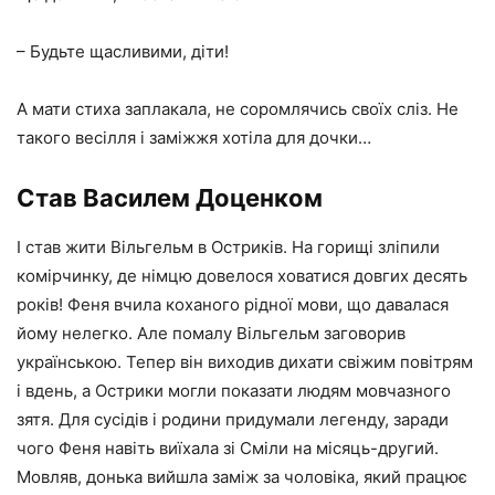
– Будьте щасливими, діти!
А мати стиха заплакала, не соромлячись своїх сліз. Не
такого весілля і заміжжя хотіла для дочки…
Став Василем Доценком
І став жити Вільгельм в Остриків. На горищі зліпили
комірчинку, де німцю довелося ховатися довгих десять
років! Феня вчила коханого рідної мови, що давалася
йому нелегко. Але помалу Вільгельм заговорив
українською. Тепер він виходив дихати свіжим повітрям
і вдень, а Острики могли показати людям мовчазного
зятя. Для сусідів і родини придумали легенду, заради
чого Феня навіть виїхала зі Сміли на місяць-другий.
Мовляв, донька вийшла заміж за чоловіка, який працює