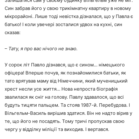
Залишатися сам у своєму будинку Вільгельм уже не міг.
Син забрав його у свою трикімнатну квартиру в новому
мікрорайоні. Лише тоді невістка дізналася, що у Павла є
батько! І коли увечері зосталися удвох на кухні, син
сказав:
– Тату, я про вас нічого не знаю.
У сорок літ Павло дізнався, що є сином… німецького
офіцера! Вперше почув, як познайомилися батьки, як
тато врятував маму від Німеччини, який мученицький
хрест несли усе життя… Нова непроста біографія
звалилася як сніг на голову. Павлу здавалося, що всі
будуть тицяти пальцем. Та стояв 1987-й. Перебудова. І
Вільгельм-Василь вирішив здатися. Він не надто вірив у
те, що його не посадять. Тому тричі пропускав свою
чергу у відділку міліції та виходив. І вертався.