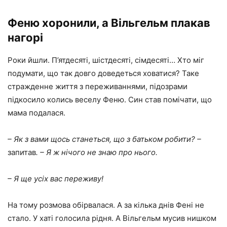
Феню хоронили, а Вільгельм плакав
нагорі
Роки йшли. П’ятдесяті, шістдесяті, сімдесяті… Хто міг
подумати, що так довго доведеться ховатися? Таке
стражденне життя з переживаннями, підозрами
підкосило колись веселу Феню. Син став помічати, що
мама подалася.
– Як з вами щось станеться, що з батьком робити? –
запитав
. – Я ж нічого не знаю про нього.
– Я ще усіх вас переживу!
На тому розмова обірвалася. А за кілька днів Фені не
стало. У хаті голосила рідня. А Вільгельм мусив нишком