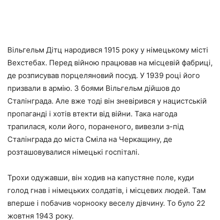
Вільгельм Дітц народився 1915 року у німецькому місті
Вехстебах. Перед війною працював на місцевій фабриці,
де розписував порцеляновий посуд. У 1939 році його
призвали в армію. З боями Вільгельм дійшов до
Сталінграда. Але вже тоді він зневірився у нацистській
пропаганді і хотів втекти від війни. Така нагода
трапилася, коли його, пораненого, вивезли з-під
Сталінграда до міста Сміла на Черкащину, де
розташовувалися німецькі госпіталі.
Трохи одужавши, він ходив на капустяне поле, куди
голод гнав і німецьких солдатів, і місцевих людей. Там
вперше і побачив чорнооку веселу дівчину. То було 22
жовтня 1943 року.