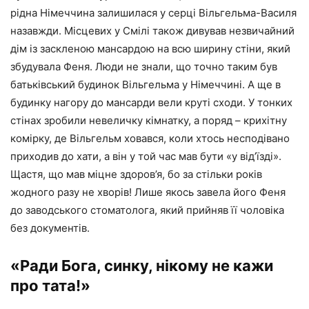
рідна Німеччина залишилася у серці Вільгельма-Василя
назавжди. Місцевих у Смілі також дивував незвичайний
дім із заскленою мансардою на всю ширину стіни, який
збудувала Феня. Люди не знали, що точно таким був
батьківський будинок Вільгельма у Німеччині. А ще в
будинку нагору до мансарди вели круті сходи. У тонких
стінах зробили невеличку кімнатку, а поряд – крихітну
комірку, де Вільгельм ховався, коли хтось несподівано
приходив до хати, а він у той час мав бути «у від’їзді».
Щастя, що мав міцне здоров’я, бо за стільки років
жодного разу не хворів! Лише якось завела його Феня
до заводського стоматолога, який прийняв її чоловіка
без документів.
«Ради Бога, синку, нікому не кажи
про тата!»