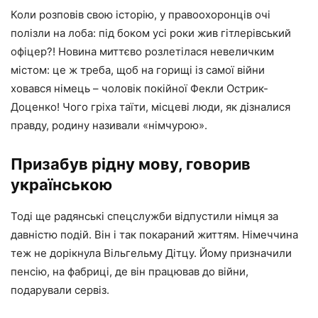
Коли розповів свою історію, у правоохоронців очі
полізли на лоба: під боком усі роки жив гітлерівський
офіцер?! Новина миттєво розлетілася невеличким
містом: це ж треба, щоб на горищі із самої війни
ховався німець – чоловік покійної Фекли Острик-
Доценко! Чого гріха таїти, місцеві люди, як дізналися
правду, родину називали «німчурою».
Призабув рідну мову, говорив
українською
Тоді ще радянські спецслужби відпустили німця за
давністю подій. Він і так покараний життям. Німеччина
теж не дорікнула Вільгельму Дітцу. Йому призначили
пенсію, на фабриці, де він працював до війни,
подарували сервіз.