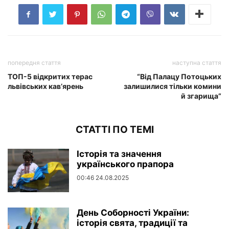
попередня стаття
наступна стаття
ТОП-5 відкритих терас
“Від Палацу Потоцьких
львівських кав’ярень
залишилися тільки комини
й згарища”
СТАТТІ ПО ТЕМІ
Історія та значення
українського прапора
00:46 24.08.2025
День Соборності України:
історія свята, традиції та