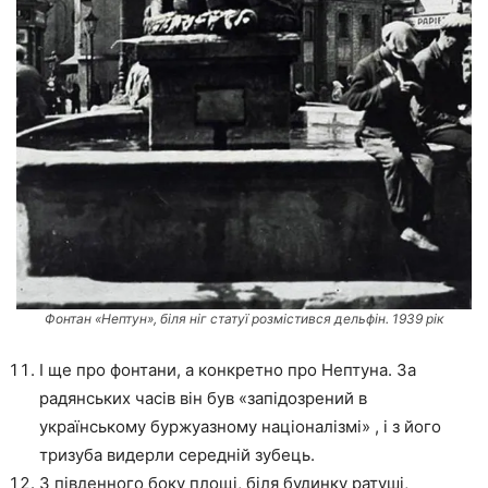
Фонтан «Нептун», біля ніг статуї розмістився дельфін. 1939 рік
І ще про фонтани, а конкретно про Нептуна. За
радянських часів він був «запідозрений в
українському буржуазному націоналізмі» , і з його
тризуба видерли середній зубець.
З південного боку площі, біля будинку ратуші,