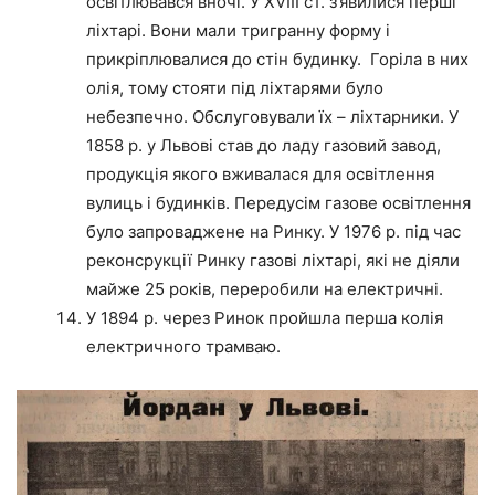
освітлювався вночі. У ХVІІІ ст. з’явилися перші
ліхтарі. Вони мали тригранну форму і
прикріплювалися до стін будинку. Горіла в них
олія, тому стояти під ліхтарями було
небезпечно. Обслуговували їх – ліхтарники. У
1858 р. у Львові став до ладу газовий завод,
продукція якого вживалася для освітлення
вулиць і будинків. Передусім газове освітлення
було запроваджене на Ринку. У 1976 р. під час
реконсрукції Ринку газові ліхтарі, які не діяли
майже 25 років, переробили на електричні.
У 1894 р. через Ринок пройшла перша колія
електричного трамваю.