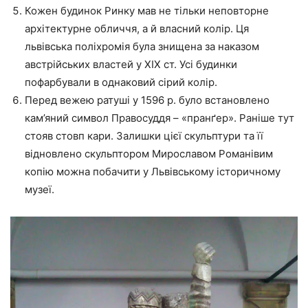
Кожен будинок Ринку мав не тільки неповторне
архітектурне обличчя, а й власний колір. Ця
львівська поліхромія була знищена за наказом
австрійських властей у ХІХ ст. Усі будинки
пофарбували в однаковий сірий колір.
Перед вежею ратуші у 1596 р. було встановлено
кам’яний символ Правосуддя – «пранґер». Раніше тут
стояв стовп кари. Залишки цієї скульптури та її
відновлено скульптором Мирославом Романівим
копію можна побачити у Львівському історичному
музеї.