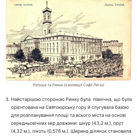
Ратуша та Ринок (з колекції Софії Легін)
Найстарішою стороною Ринку була північна, що була
орієнтована на Святоюрську гору й слугувала базою
для розпланування площі та всього міста на основі
середньовічних мір довжини: шнур (43,2 м.), прут
(4,32 м.), лікоть (0,576 м.). Ширина ділянок становила