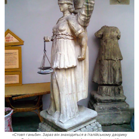
«Стовп ганьби». Зараз він знаходиться в Італійському дворику