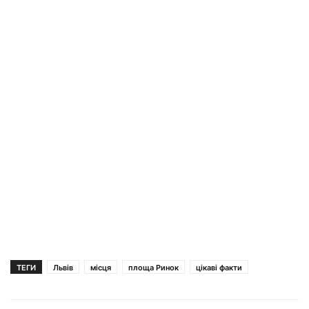
ТЕГИ
Львів
місця
площа Ринок
цікаві факти