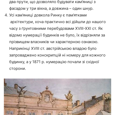
два прути, що дозволяло будувати кам’яниці з
фасадом у три вікна, а довжина – один шнур.
Усі кам’яниці довкола Ринку є пам’ятками
архітектури, хоча практично всі дійшли до нашого
часу з ґрунтовними перебудовами ХVІІІ-ХХІ ст. Як
відомо нумерації будинків не було, їх відрізняли за
прізвищем власників чи характерною ознакою.
Наприкінці ХVІІІ ст. австрійською владою було
запроваджено конскрипцій ні номеру для кожного
будинку, а у 1871 р. нумерацію почали зі східної
сторони.