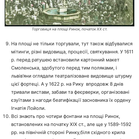
Торговиця на площі Ринок, початок ХХ ст.
На площі не тільки торгували, тут також відбувалися
мітинги, різні видовища, процесії, святкування. У 1611
р. перед ратушею встановили картонний макет
Смоленська, здобутого перед тим поляками, і
львів’яни оглядали театралізоване видовище штурму
цієї фортеці. А у 1622 р. на Рику впродовж 8 днів
тривали вистави, забави та феєрверки, організовані
єзуїтами з нагоди беатифікації засновника їх ордену
Ігнатія Лойоли.
Всі знають про чотири фонтани на площі Ринок,
встановлених на початку ХІХ ст., але ще у 1589-1592
рр. на північній стороні Ринку,біля східного крила