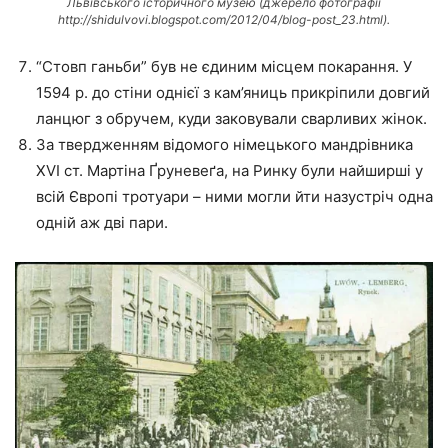
Львівського історичного музею (джерело фотографії
http://shidulvovi.blogspot.com/2012/04/blog-post_23.html).
“Стовп ганьби” був не єдиним місцем покарання. У
1594 р. до стіни однієї з кам’яниць прикріпили довгий
ланцюг з обручем, куди заковували сварливих жінок.
За твердженням відомого німецького мандрівника
ХVІ ст. Мартіна
Ґруневеґа, на Ринку були найширші у
всій Європі тротуари – ними могли йти назустріч одна
одній аж дві пари.