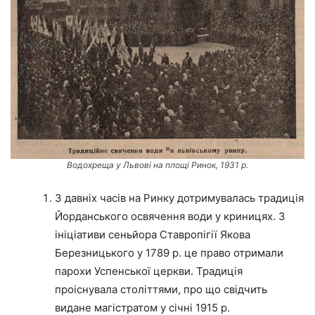
Водохреща у Львові на площі Ринок, 1931 р.
З давніх часів на Ринку дотримувалась традиція
Йорданського освячення води у криницях. З
ініціативи сеньйора Ставропігії Якова
Березницького у 1789 р. це право отримали
парохи Успенської церкви. Традиція
проіснувала століттями, про що свідчить
видане магістратом у січні 1915 р.