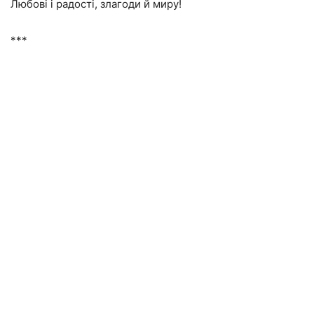
Любові і радості, злагоди й миру!
***