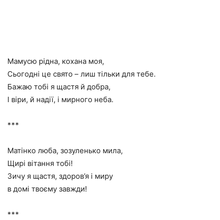
Мамусю рідна, кохана моя,
Сьогодні це свято – лиш тільки для тебе.
Бажаю тобі я щастя й добра,
І віри, й надії, і мирного неба.
***
Матінко люба, зозуленько мила,
Щирі вітання тобі!
Зичу я щастя, здоров’я і миру
в домі твоєму завжди!
***