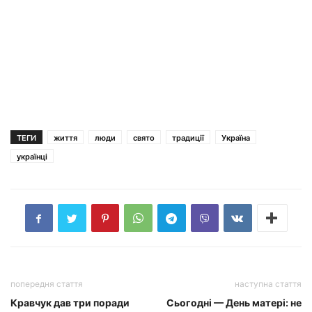
ТЕГИ
життя
люди
свято
традиції
Україна
українці
попередня стаття
наступна стаття
Кравчук дав три поради
Сьогодні — День матері: не