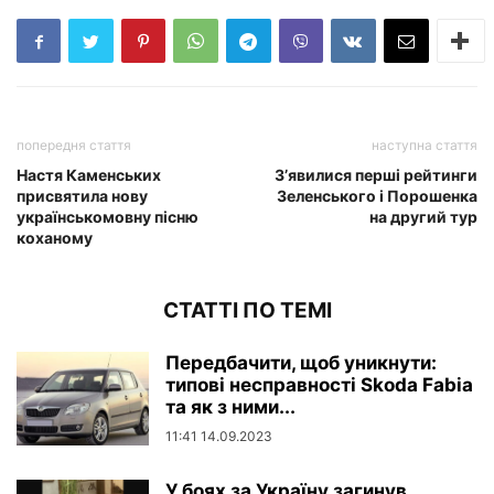
попередня стаття
наступна стаття
Настя Каменських
З’явилися перші рейтинги
присвятила нову
Зеленського і Порошенка
українськомовну пісню
на другий тур
коханому
СТАТТІ ПО ТЕМІ
Передбачити, щоб уникнути:
типові несправності Skoda Fabia
та як з ними...
11:41 14.09.2023
У боях за Україну загинув