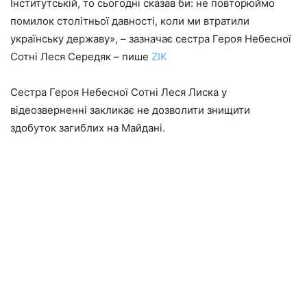
Інститутській, то сьогодні сказав би: не повторюймо
помилок столітньої давності, коли ми втратили
українську державу», – зазначає сестра Героя Небесної
Сотні Леся Середяк – пише
ZIK
Сестра Героя Небесної Сотні Леся Лиска у
відеозверненні закликає не дозволити знищити
здобуток загиблих на Майдані.