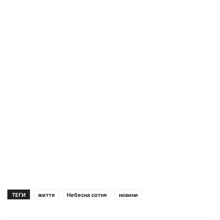
ТЕГИ
життя
Небесна сотня
новини