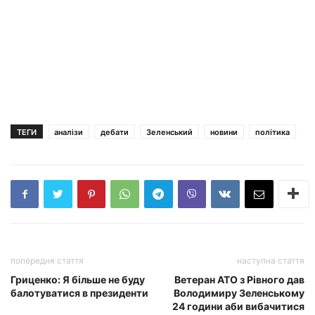
ТЕГИ
аналізи
дебати
Зеленський
новини
політика
попередня стаття
наступна стаття
Гриценко: Я більше не буду
Ветеран АТО з Рівного дав
балотуватися в президенти
Володимиру Зеленському
24 години аби вибачитися