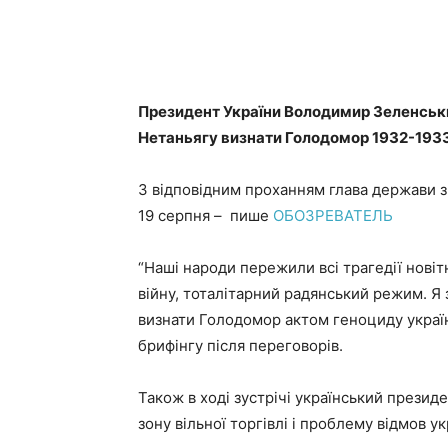
Президент України Володимир Зеленськи
Нетаньягу визнати Голодомор 1932-1933
З відповідним проханням глава держави зве
19 серпня – пише
ОБОЗРЕВАТЕЛЬ
“Наші народи пережили всі трагедії новітн
війну, тоталітарний радянський режим. Я 
визнати Голодомор актом геноциду україн
брифінгу після переговорів.
Також в ході зустрічі український прези
зону вільної торгівлі і проблему відмов ук