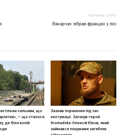
наступна стаття
в
Вакарчук зібрав фракцію у лісі
настільки сильним, що
Зазнав поранення під час
арпетки», — що сталося
ексгумації. Загинув герой
у, де біля колій
hromadske Олексій Юков, який
люди
займався пошуками загиблих
військових