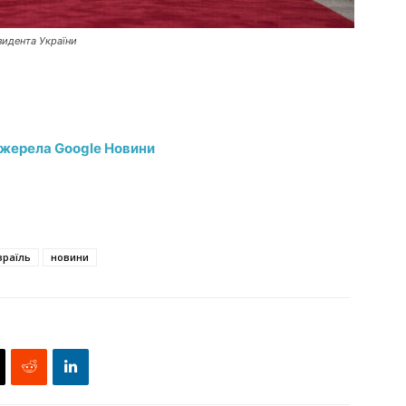
зидента України
джерела Google Новини
зраїль
новини