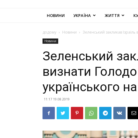
НОВИНИ
УКРАЇНА
ЖИТТЯ
К
додому
Новини
Зеленський закликав Ізраїль
Новини
Зеленський зак
визнати Голод
українського н
11:17 19.08.2019