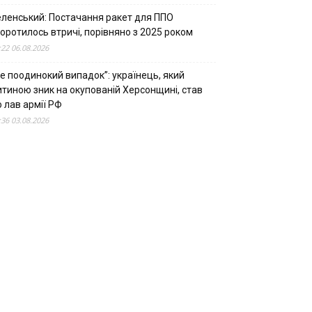
еленський: Постачання ракет для ППО
оротилось втричі, порівняно з 2025 роком
:22 06.08.2026
е поодинокий випадок”: українець, який
итиною зник на окупованій Херсонщині, став
 лав армії РФ
:36 03.08.2026