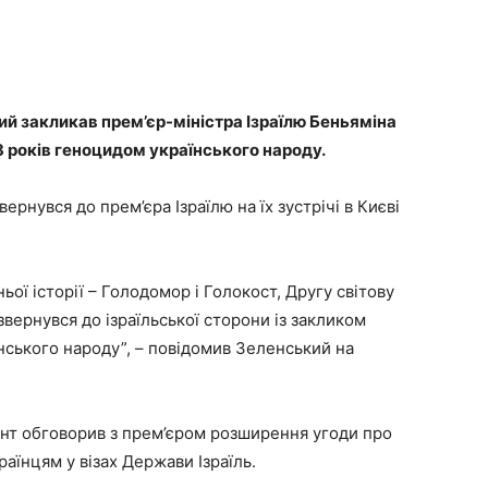
й закликав прем’єр-міністра Ізраїлю Беньяміна
 років геноцидом українського народу.
рнувся до прем’єра Ізраїлю на їх зустрічі в Києві
ьої історії – Голодомор і Голокост, Другу світову
звернувся до ізраїльської сторони із закликом
ського народу”, – повідомив Зеленський на
дент обговорив з прем’єром розширення угоди про
раїнцям у візах Держави Ізраїль.