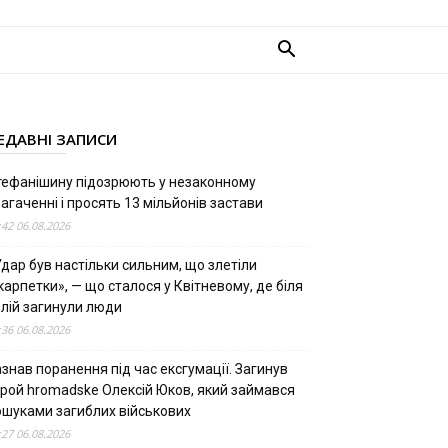
ЕДАВНІ ЗАПИСИ
тефанішину підозрюють у незаконному
агаченні і просять 13 мільйонів застави
:42 06.08.2026
дар був настільки сильним, що злетіли
арпетки», — що сталося у Квітневому, де біля
олій загинули люди
:36 06.08.2026
знав поранення під час ексгумації. Загинув
ерой hromadske Олексій Юков, який займався
ошуками загиблих військових
:27 06.08.2026