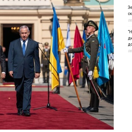
З
ск
08
“Н
д
до
08