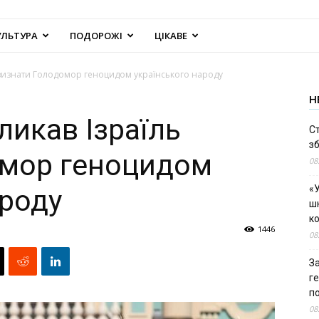
УЛЬТУРА
ПОДОРОЖІ
ЦІКАВЕ
 визнати Голодомор геноцидом українського народу
Н
ликав Ізраїль
С
зб
омор геноцидом
08
«У
ароду
шк
к
1446
08
За
г
п
08