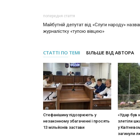
попередня стаття
Майбутній депутат від «Слуги народу» назва
журналістку «тупою вівцею»
СТАТТІ ПО ТЕМІ
БІЛЬШЕ ВІД АВТОРА
Стефанішину підозрюють у
«Удар був 
незаконному збагаченні і просять
злетіли шк
13 мільйонів застави
у Квітневом
загинули 