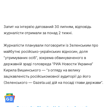
Запит на інтерв’ю датований 30 липням, відповідь
журналісти отримали за понад 2 тижні.
Журналісти планували поговорити із Зеленським про
майбутнє російсько-українських відносин, доля
“утримуваних осіб”, зокрема обвинуваченого в
державній зраді головреда “РИА Новости Украина”
Кирила Вишинського — “з огляду на велику
зацікавленість російськомовної аудиторії до його
(Зеленського — Gazeta.ua) дій на посаді глави держави”.