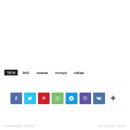
ТЕГИ
ЗНО
новини
поліція
хабарі
попередня стаття
наступна стаття