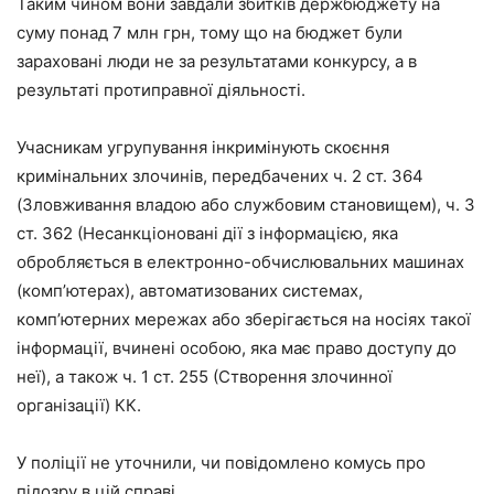
Таким чином вони завдали збитків держбюджету на
суму понад 7 млн ​​грн, тому що на бюджет були
зараховані люди не за результатами конкурсу, а в
результаті протиправної діяльності.
Учасникам угрупування інкримінують скоєння
кримінальних злочинів, передбачених ч. 2 ст. 364
(Зловживання владою або службовим становищем), ч. 3
ст. 362 (Несанкціоновані дії з інформацією, яка
обробляється в електронно-обчислювальних машинах
(комп’ютерах), автоматизованих системах,
комп’ютерних мережах або зберігається на носіях такої
інформації, вчинені особою, яка має право доступу до
неї), а також ч. 1 ст. 255 (Створення злочинної
організації) КК.
У поліції не уточнили, чи повідомлено комусь про
підозру в цій справі.