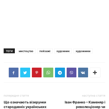
ТЕГИ
мистецтво
пейзажі
художник
художники
попередня стаття
наступна стаття
Що означають візерунки
Іван Франко – Каменяр і
стародавніх українських
революціонер чи