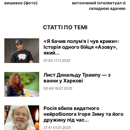
вишивок (фото)
витончений інтелектуал зі
складною вдачею
СТАТТІ ПО ТЕМІ
«Я бачив полум’я і чув крики»:
Історія одного бійця «Азову»,
який...
01:00 11.11.2025
Лист Дональду Трампу — з
ванни у Харкові
00:49 19.07.2025
Росія вбила видатного
нейробіолога Ігоря Зиму та його
дружину під час...
21:41 01.01.2025