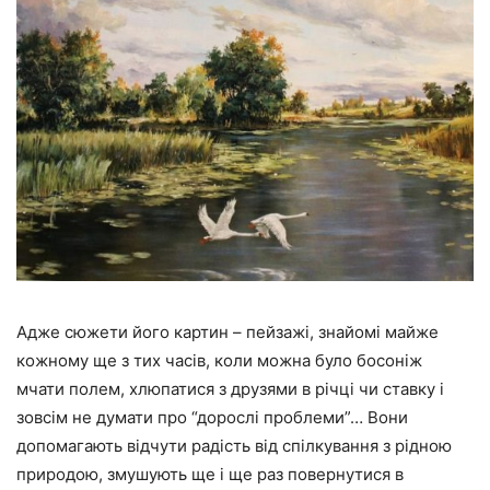
Адже сюжети його картин – пейзажі, знайомі майже
кожному ще з тих часів, коли можна було босоніж
мчати полем, хлюпатися з друзями в річці чи ставку і
зовсім не думати про “дорослі проблеми”… Вони
допомагають відчути радість від спілкування з рідною
природою, змушують ще і ще раз повернутися в