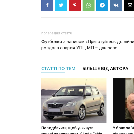
попередня стаття
Футболки з написом «Приготуйтесь до війн
роздала єпархія УПЦ МП – джерело
СТАТТІ ПО ТЕМІ
БІЛЬШЕ ВІД АВТОРА
Передбачити, щоб уникнути:
У боях за У
типові несправності Skoda Fabia
підполковн