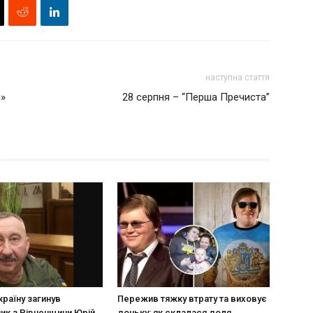
наступна стаття
и»
28 серпня – “Перша Пречиста”
країну загинув
Пережив тяжку втрату та виховує
ик з Рівненщини Юрій
доньку: як склалася доля