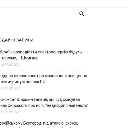
ЕДАВНІ ЗАПИСИ
Україні розподіляти електроенергію будуть
о-новому, – Шмигаль
:45 07.08.2026
едоров висловився про можливості знищення
алістичних установок РФ
:42 07.08.2026
кскомбат Ширшин заявив, що суд скасував
аказ Сирського про його “недисциплінованість”
:11 07.08.2026
російському Бєлгороді під атакою, схоже,