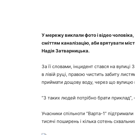
У мережу виклали фото і відео чоловіка, 
сміттям каналізацію, аби врятувати місто
Надія Затварницька.
За її словами, інцидент стався на вулиці 
в лівій руці, правою чистить забиту листя
приймати дощову воду, через що вулицю 
“З таких людей потрібно брати приклад”, 
Учасники спільноти “Варта-1” підтримали 
тисячі поширень і кілька сотень схвальни