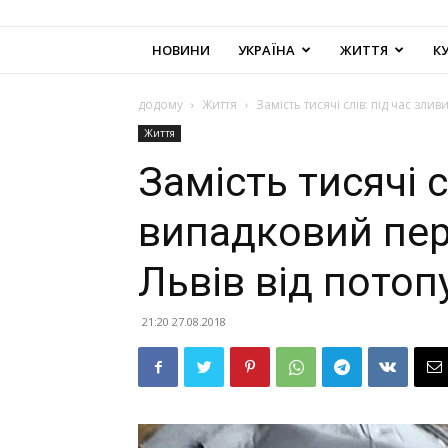
НОВИНИ
УКРАЇНА
ЖИТТЯ
К
додому
Життя
Замість тисячі слів: під час зл
Життя
Замість тисячі с
випадковий пе
Львів від потоп
21:20 27.08.2018