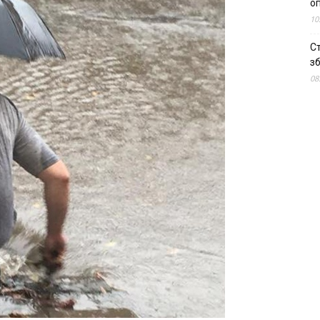
о
10
С
зб
08