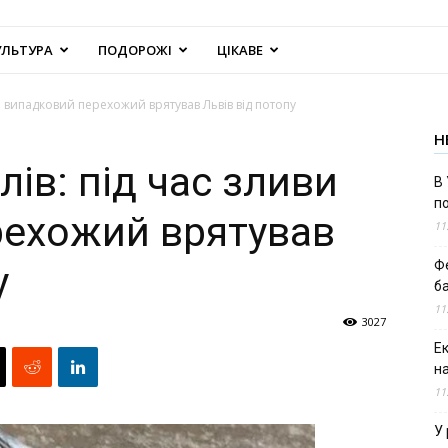
УЛЬТУРА
ПОДОРОЖІ
ЦІКАВЕ
иви випадковий перехожий врятував Львів від потопу
Н
лів: під час зливи
В 
п
рехожий врятував
11
Ф
у
б
11
3027
Е
н
11
У 