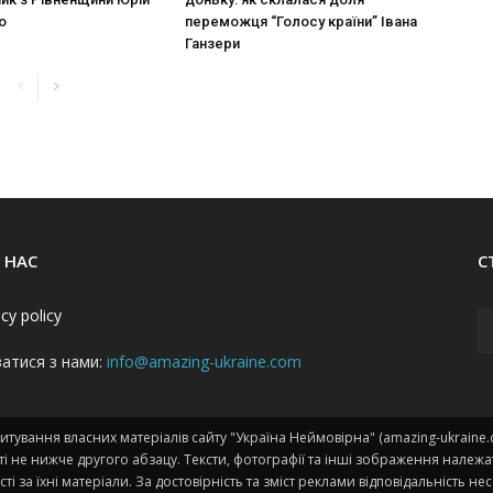
о
переможця “Голосу країни” Івана
Ганзери
 НАС
С
acy policy
затися з нами:
info@amazing-ukraine.com
тування власних матеріалів сайту "Україна Неймовірна" (amazing-ukraine
і не нижче другого абзацу. Тексти, фотографії та інші зображення належа
сті за їхні матеріали. За достовірність та зміст реклами відповідальність н