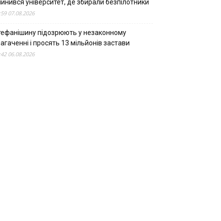
пинився університет, де збирали безпілотники
:59 07.08.2026
тефанішину підозрюють у незаконному
агаченні і просять 13 мільйонів застави
:42 06.08.2026