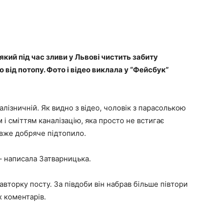
який під час зливи у Львові чистить забиту
 від потопу. Фото і відео виклала у “Фейсбук”
Залізничній. Як видно з відео, чоловік з парасолькою
м і сміттям каналізацію, яка просто не встигає
вже добряче підтопило.
– написала Затварницька.
авторку посту. За півдоби він набрав більше півтори
х коментарів.