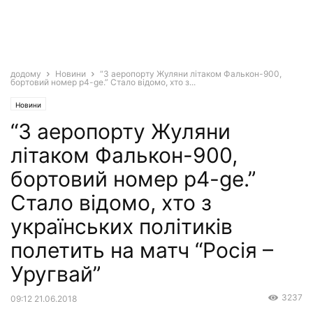
додому
Новини
“З аеропорту Жуляни літаком Фалькон-900,
бортовий номер p4-ge.” Стало відомо, хто з...
Новини
“З аеропорту Жуляни
літаком Фалькон-900,
бортовий номер p4-ge.”
Стало відомо, хто з
українських політиків
полетить на матч “Росія –
Уругвай”
3237
09:12 21.06.2018