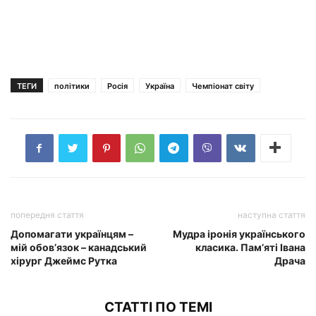
ТЕГИ
політики
Росія
Україна
Чемпіонат світу
попередня стаття
наступна стаття
Допомагати українцям –
Мудра іронія українського
мій обов’язок – канадський
класика. Пам’яті Івана
хірург Джеймс Рутка
Драча
СТАТТІ ПО ТЕМІ