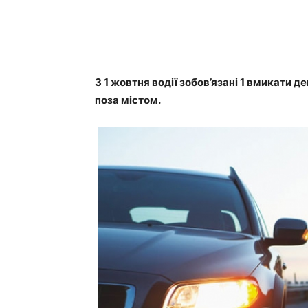
З 1 жовтня водії зобов’язані 1 вмикати д
поза містом.