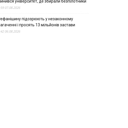
пинився університет, де збирали безпілотники
:59 07.08.2026
тефанішину підозрюють у незаконному
агаченні і просять 13 мільйонів застави
:42 06.08.2026