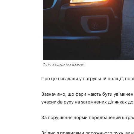
Фото з відкритих джерел
Про це нагадали у патрульній поліції, по
Зазначимо, що фари мають бути увімкнени
учасників руху на затемнених ділянках до
За порушення норми передбачений штраф
Згідно з правилами дорожнього руху, вимо