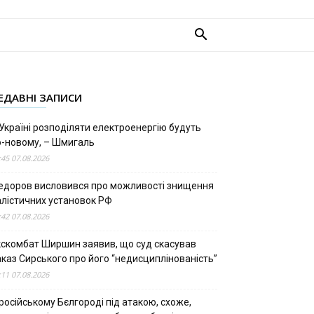
ЕДАВНІ ЗАПИСИ
Україні розподіляти електроенергію будуть
о-новому, – Шмигаль
:45 07.08.2026
едоров висловився про можливості знищення
алістичних установок РФ
:42 07.08.2026
кскомбат Ширшин заявив, що суд скасував
аказ Сирського про його “недисциплінованість”
:11 07.08.2026
російському Бєлгороді під атакою, схоже,