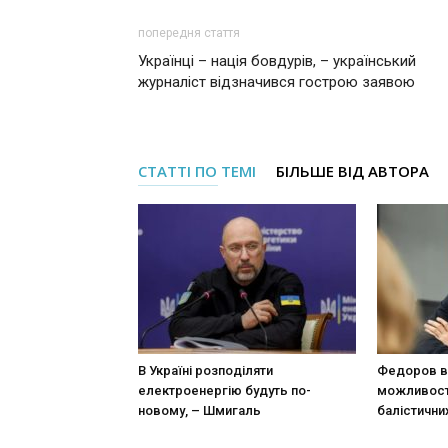
попередня стаття
Українці – нація бовдурів, – український
журналіст відзначився гострою заявою
СТАТТІ ПО ТЕМІ
БІЛЬШЕ ВІД АВТОРА
В Україні розподіляти
Федоров в
електроенергію будуть по-
можливост
новому, – Шмигаль
балістични