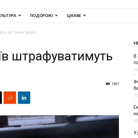
УЛЬТУРА
ПОДОРОЖІ
ЦІКАВЕ
уть за “темні” фари
Н
іїв штрафуватимуть
В 
п
11
Ф
1387
б
11
Е
н
11
У 