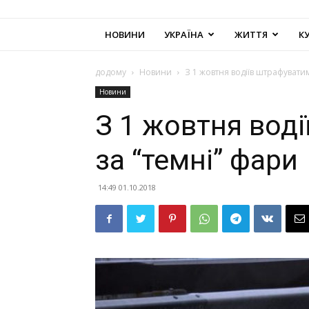
НОВИНИ
УКРАЇНА
ЖИТТЯ
К
додому
Новини
З 1 жовтня водіїв штрафуватим
Новини
З 1 жовтня вод
за “темні” фари
14:49 01.10.2018