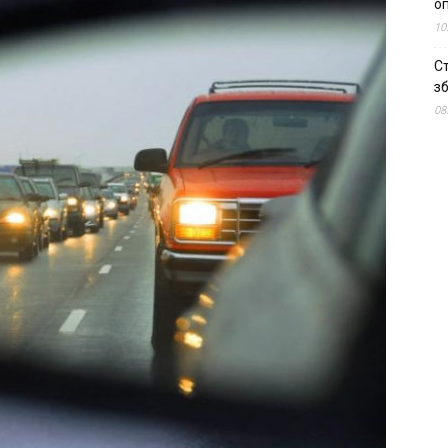
о
10
С
зб
08