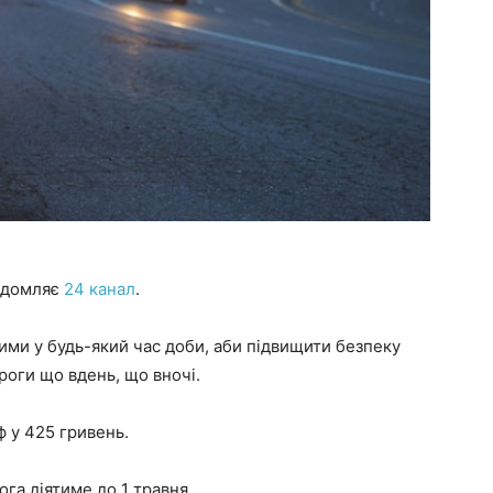
відомляє
24 канал
.
ми у будь-який час доби, аби підвищити безпеку
роги що вдень, що вночі.
 у 425 гривень.
га діятиме до 1 травня.