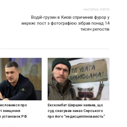
наступна стаття
Водій-грузин в Києві спричинив фурор у
мережі: пост з фотографією зібрав понад 14
тисяч репостів
исловився про
Екскомбат Ширшин заявив, що
і знищення
суд скасував наказ Сирського
х установок РФ
про його “недисциплінованість”