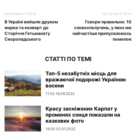
попередня стаття
наступна стаття
В Україні вийшли друком
Говори правильно: 10
марка та конверт до
словосполучень, у яких ми
Сторіччя Гетьманату
найчастіше припускаємось
Скоропадського
помилок
СТАТТІ ПО ТЕМІ
Топ-5 незабутніх місць для
вражаючої подорожі Україною
восени
11:53 18.09.2022
Красу засніжених Карпат у
променях сонця показали на
казкових фото
19:30 02.01.2022