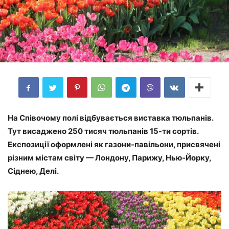
На Співочому полі відбувається виставка тюльпанів.
Тут висаджено 250 тисяч тюльпанів 15-ти сортів.
Експозиції оформлені як газони-павільони, присвячені
різним містам світу — Лондону, Парижу, Нью-Йорку,
Сіднею, Делі.