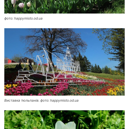
фото: happymisto.od.ua
Виставка тюльпанів. фото: happymisto.od.ua