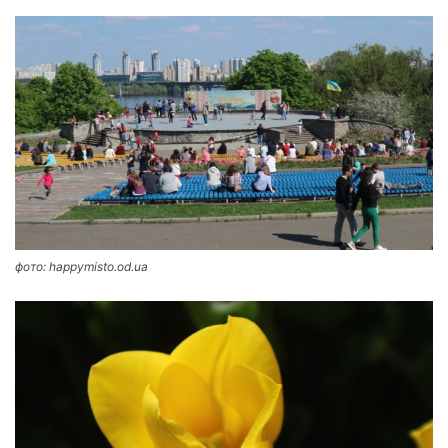
фото: happymisto.od.ua