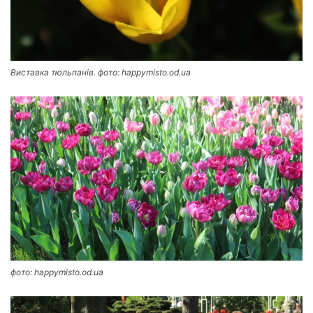
Виставка тюльпанів. фото: happymisto.od.ua
фото: happymisto.od.ua