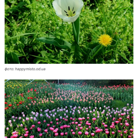
фото: happymisto.od.ua