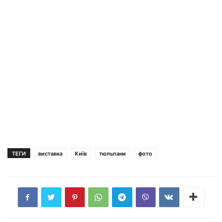
ТЕГИ
виставка
Київ
тюльпани
фото