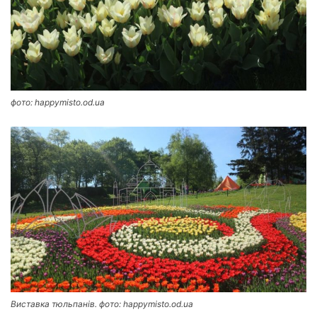
фото: happymisto.od.ua
Виставка тюльпанів. фото: happymisto.od.ua