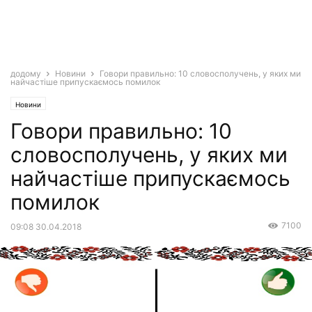
додому
Новини
Говори правильно: 10 словосполучень, у яких ми
найчастіше припускаємось помилок
Новини
Говори правильно: 10
словосполучень, у яких ми
найчастіше припускаємось
помилок
7100
09:08 30.04.2018