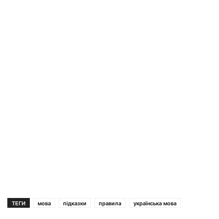
ТЕГИ
мова
підказки
правила
українська мова