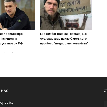
исловився про
Екскомбат Ширшин заявив, що
і знищення
суд скасував наказ Сирського
х установок РФ
про його “недисциплінованість”
 НАС
С
acy policy