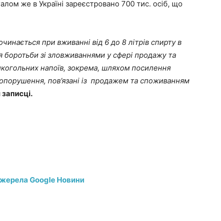
алом же в Україні зареєстровано 700 тис. осіб, що
чинається при вживанні від 6 до 8 літрів спирту в
я боротьби зі зловживаннями у сфері продажу та
лкогольних напоїв, зокрема, шляхом посилення
авопорушення, пов’язані із продажем та споживанням
 записці.
джерела Google Новини