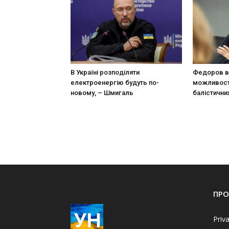
В Україні розподіляти
Федоров в
електроенергію будуть по-
можливост
новому, – Шмигаль
балістични
ПРО
Priv