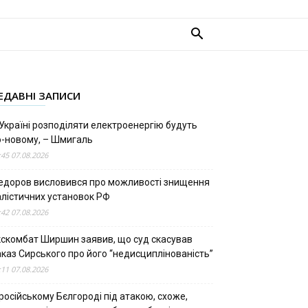
ЕДАВНІ ЗАПИСИ
Україні розподіляти електроенергію будуть
о-новому, – Шмигаль
:45 07.08.2026
едоров висловився про можливості знищення
алістичних установок РФ
:42 07.08.2026
кскомбат Ширшин заявив, що суд скасував
аказ Сирського про його “недисциплінованість”
:11 07.08.2026
російському Бєлгороді під атакою, схоже,