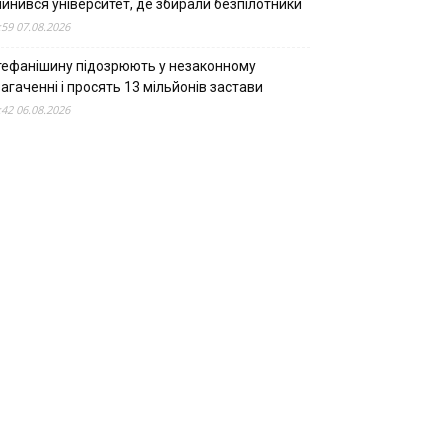
пинився університет, де збирали безпілотники
:59 07.08.2026
тефанішину підозрюють у незаконному
агаченні і просять 13 мільйонів застави
:42 06.08.2026