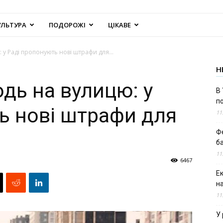
УЛЬТУРА
ПОДОРОЖІ
ЦІКАВЕ
 у Раді пропонують нові штрафи для...
Н
дь на вулицю: у
В 
п
ь нові штрафи для
11
Ф
б
11
6467
Е
н
11
У 