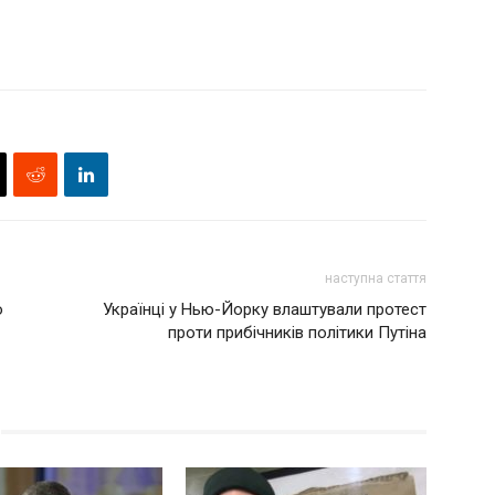
наступна стаття
ю
Українці у Нью-Йорку влаштували протест
проти прибічників політики Путіна