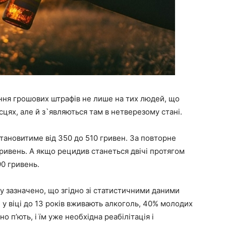
ня грошових штрафів не лише на тих людей, що
сцях, але й з`являються там в нетверезому стані.
тановитиме від 350 до 510 гривен. За повторне
ривень. А якщо рецидив станеться двічі протягом
90 гривень.
у зазначено, що згідно зі статистичними даними
й у віці до 13 років вживають алкоголь, 40% молодих
но п’ють, і їм уже необхідна реабілітація і