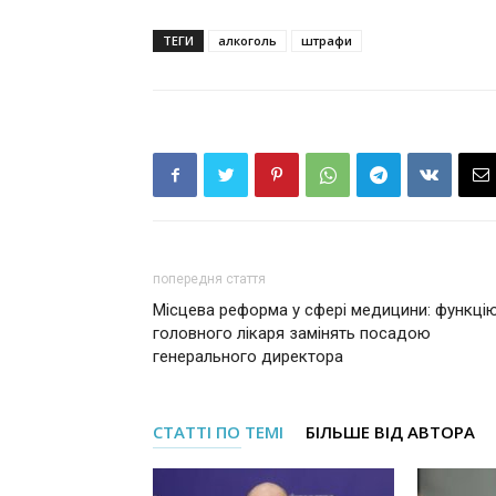
ТЕГИ
алкоголь
штрафи
попередня стаття
Місцева реформа у сфері медицини: функці
головного лікаря замінять посадою
генерального директора
СТАТТІ ПО ТЕМІ
БІЛЬШЕ ВІД АВТОРА