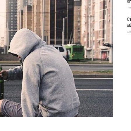
о
10
С
зб
08