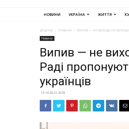
НОВИНИ
УКРАЇНА
ЖИТТЯ
К
додому
Новини
Випив — не виходь на вулицю:
Новини
Випив — не вихо
Раді пропонуют
українців
13:14 20.01.2018