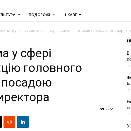
УЛЬТУРА
ПОДОРОЖІ
ЦІКАВЕ
ицини: функцію головного лікаря замінять посадою генерального директ
Н
а у сфері
В 
п
цію головного
11
Ф
ь посадою
б
11
иректора
Е
н
2022
11
У 