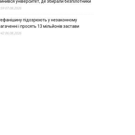
пинився університет, де збирали безпілотники
:59 07.08.2026
тефанішину підозрюють у незаконному
агаченні і просять 13 мільйонів застави
:42 06.08.2026