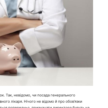
к. Так, невідомо, чи посада генерального
ного лікаря. Нічого не відомо й про обов’язки
ється попередньо, призначати директора будуть на