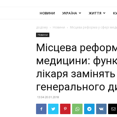
НОВИНИ
УКРАЇНА
ЖИТТЯ
К
додому
Новини
Місцева реформа у сфері мед
Новини
Місцева реформ
медицини: функ
лікаря замінят
генерального д
13:04 20.01.2018