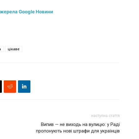
джерела Google Новини
а
цікаве
наступна стаття
Випив — не виходь на вулицю: у Раді
пропонують нові штрафи для українців