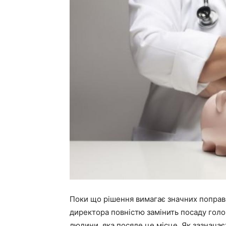
Поки що рішення вимагає значних поправо
директора повністю замінить посаду голов
людини, яка посяде це місце. Як зазнача