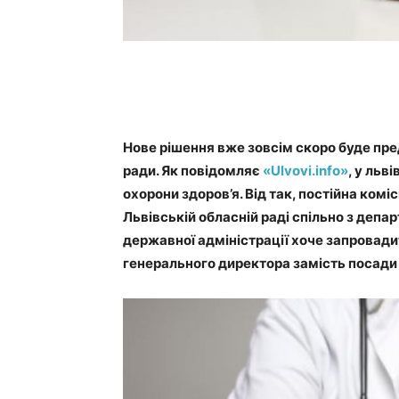
Нове рішення вже зовсім скоро буде пред
ради. Як повідомляє
«Ulvovi.info»
, у льв
охорони здоров’я. Від так, постійна комі
Львівській обласній раді спільно з депа
державної адміністрації хоче запровади
генерального директора замість посади 