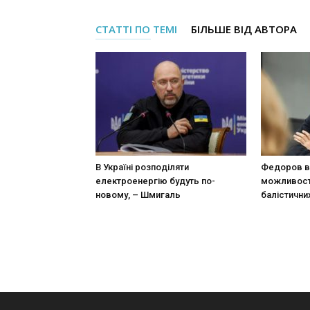
СТАТТІ ПО ТЕМІ
БІЛЬШЕ ВІД АВТОРА
В Україні розподіляти
Федоров в
електроенергію будуть по-
можливост
новому, – Шмигаль
балістични