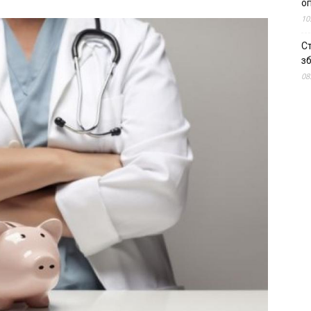
о
10
С
зб
08