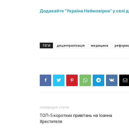
Додавайте "Україна Неймовірна" у свої 
ТЕГИ
децентралізація
медицина
реформ
попередня стаття
ТОП-5 коротких привітань на Іоанна
Хрестителя