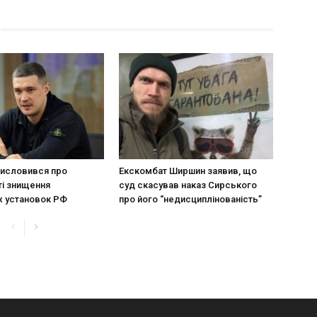
исловився про
Екскомбат Ширшин заявив, що
і знищення
суд скасував наказ Сирського
х установок РФ
про його “недисциплінованість”