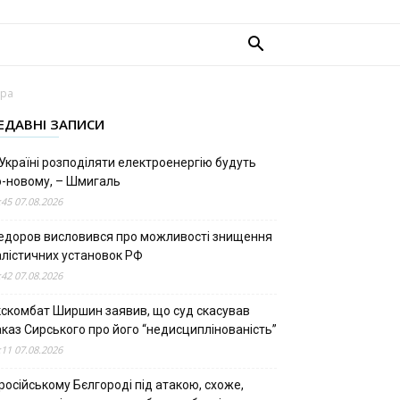
ора
ЕДАВНІ ЗАПИСИ
Україні розподіляти електроенергію будуть
о-новому, – Шмигаль
:45 07.08.2026
едоров висловився про можливості знищення
алістичних установок РФ
:42 07.08.2026
кскомбат Ширшин заявив, що суд скасував
аказ Сирського про його “недисциплінованість”
:11 07.08.2026
російському Бєлгороді під атакою, схоже,