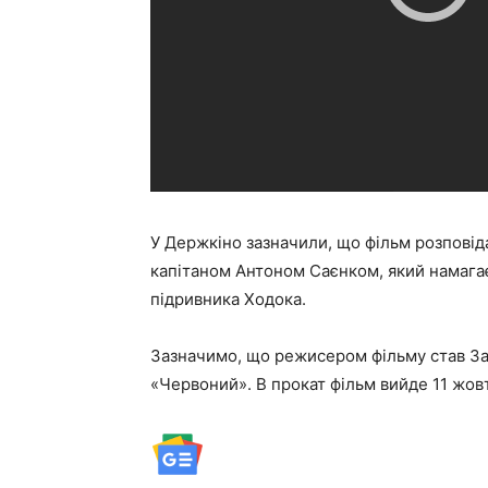
У Держкіно зазначили, що фільм розповіда
капітаном Антоном Саєнком, який намагає
підривника Ходока.
Зазначимо, що режисером фільму став Заз
«Червоний». В прокат фільм вийде 11 жовт