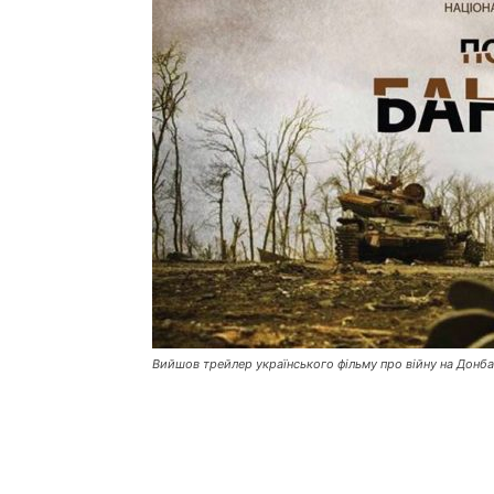
Вийшов трейлер українського фільму про війну на Донб