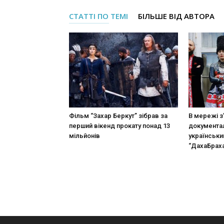
СТАТТІ ПО ТЕМІ
БІЛЬШЕ ВІД АВТОРА
Фільм “Захар Беркут” зібрав за
В мережі з
перший вікенд прокату понад 13
документа
мільйонів
українськи
“ДахаБраха