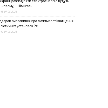
Україні розподіляти електроенергію будуть
о-новому, – Шмигаль
:45 07.08.2026
едоров висловився про можливості знищення
алістичних установок РФ
:42 07.08.2026