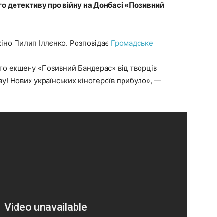
о детективу про війну на Донбасі «Позивний
іно Пилип Іллєнко. Розповідає
Громадське
го екшену «Позивний Бандерас» від творців
у! Нових українських кіногероїв прибуло», —