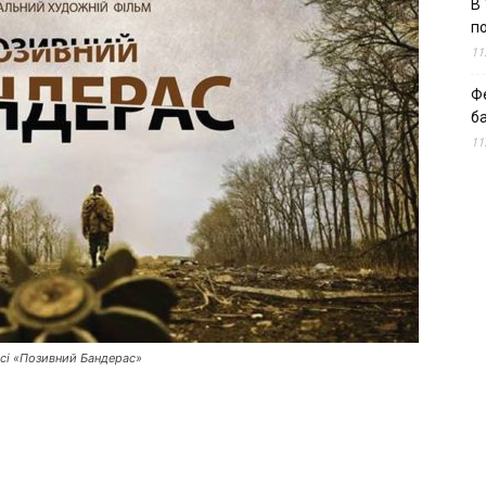
В 
п
11
Ф
б
11
асі «Позивний Бандерас»