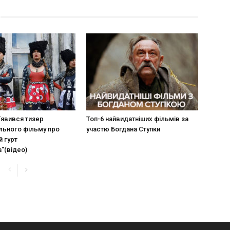
’явився тизер
Топ-6 найвидатніших фільмів за
льного фільму про
участю Богдана Ступки
й гурт
”(відео)