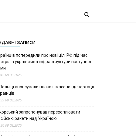
ЕДАВНІ ЗАПИСИ
раїнців попередили про нові цілі РФ під час
стрілів української інфраструктури наступної
ими
:43 08.08.2026
 Польщі анонсували плани з масової депортації
раїнців
:39 08.08.2026
ікорський запропонував перехоплювати
сійські ракети над Україною
:36 08.08.2026