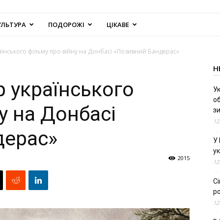
УЛЬТУРА
ПОДОРОЖІ
ЦІКАВЕ
їнського фільму про війну на Донбасі «Позивний Бандерас»
Н
 українського
Ук
об
у на Донбасі
з
12
дерас»
У
ук
2015
12
С
ро
12