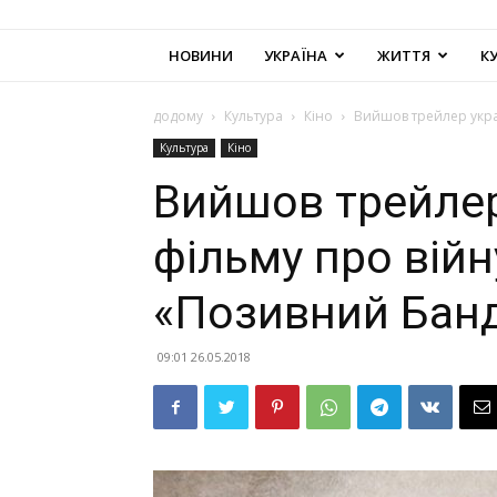
НОВИНИ
УКРАЇНА
ЖИТТЯ
К
додому
Культура
Кіно
Вийшов трейлер укра
Культура
Кіно
Вийшов трейлер
фільму про війн
«Позивний Бан
09:01 26.05.2018