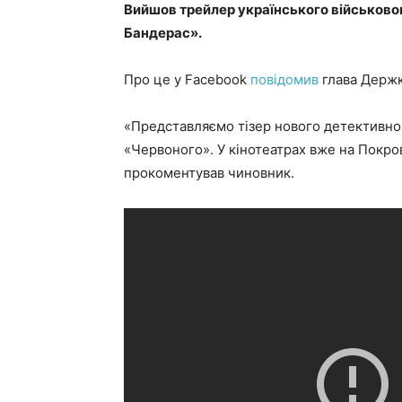
Вийшов трейлер українського військовог
Бандерас».
Про це у Facebook
повідомив
глава Держк
«Представляємо тізер нового детективно
«Червоного». У кінотеатрах вже на Покров
прокоментував чиновник.