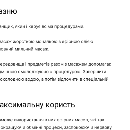
лазню
банщик, який і керує всіма процедурами.
масаж жорсткою мочалкою з ефірною олією
сновний мильний масаж.
ередовища і предметів разом з масажем допомагає
 відмінною омолоджуючою процедурою. Завершити
охолодною водою, а потім відпочити в спеціальній
максимальну користь
оможе використання в них ефірних масел, які так
 покращуючи обмінні процеси, заспокоюючи нервову