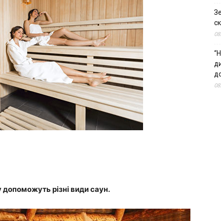
З
ск
08
“Н
д
до
08
у допоможуть різні види саун.