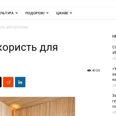
УЛЬТУРА
ПОДОРОЖІ
ЦІКАВЕ
исть для організму
Н
 користь для
С
зб
08
«У
40129
шк
к
08
За
г
п
08