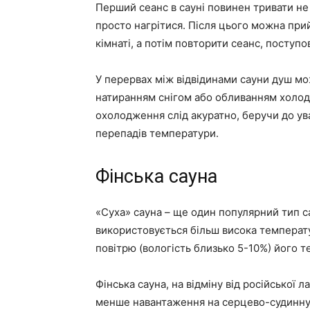
Перший сеанс в сауні повинен тривати не 
просто нагрітися. Після цього можна при
кімнаті, а потім повторити сеанс, поступ
У перервах між відвідинами сауни душ мо
натиранням снігом або обливанням холо
охолодження слід акуратно, беручи до ува
перепадів температури.
Фінська сауна
«Суха» сауна – ще один популярний тип сау
використовується більш висока температу
повітрю (вологість близько 5-10%) його т
Фінська сауна, на відміну від російської 
менше навантаження на серцево-судинну