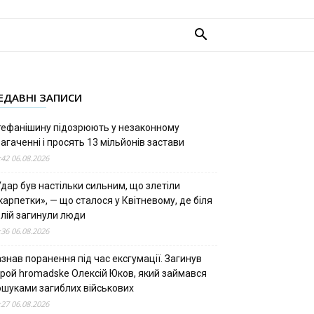
ЕДАВНІ ЗАПИСИ
тефанішину підозрюють у незаконному
агаченні і просять 13 мільйонів застави
:42 06.08.2026
дар був настільки сильним, що злетіли
арпетки», — що сталося у Квітневому, де біля
олій загинули люди
:36 06.08.2026
знав поранення під час ексгумації. Загинув
ерой hromadske Олексій Юков, який займався
ошуками загиблих військових
:27 06.08.2026