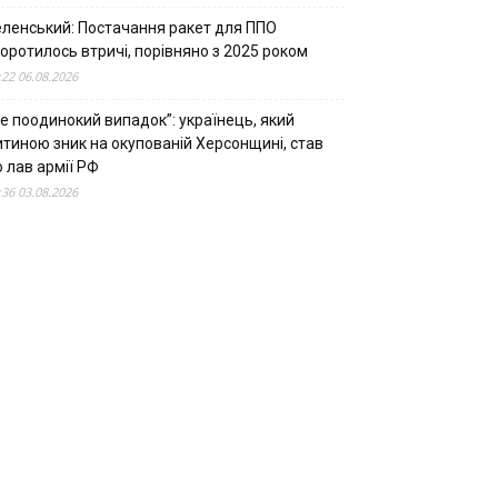
еленський: Постачання ракет для ППО
оротилось втричі, порівняно з 2025 роком
:22 06.08.2026
е поодинокий випадок”: українець, який
итиною зник на окупованій Херсонщині, став
 лав армії РФ
:36 03.08.2026