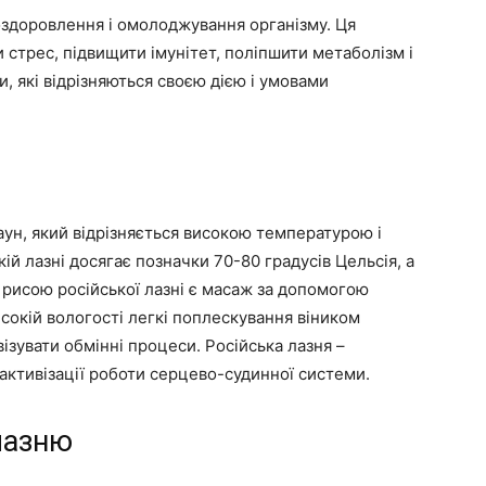
 оздоровлення і омолоджування організму. Ця
 стрес, підвищити імунітет, поліпшити метаболізм і
ни, які відрізняються своєю дією і умовами
аун, який відрізняється високою температурою і
ій лазні досягає позначки 70-80 градусів Цельсія, а
 рисою російської лазні є масаж за допомогою
исокій вологості легкі поплескування віником
ізувати обмінні процеси. Російська лазня –
 активізації роботи серцево-судинної системи.
лазню