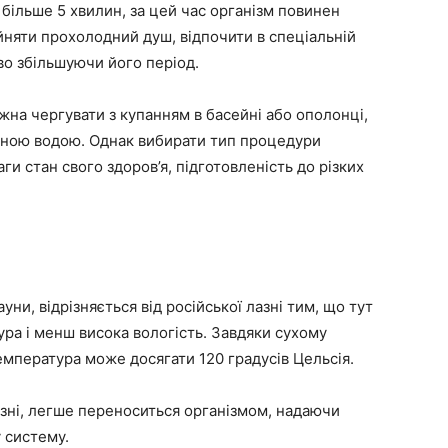
більше 5 хвилин, за цей час організм повинен
йняти прохолодний душ, відпочити в спеціальній
ово збільшуючи його період.
жна чергувати з купанням в басейні або ополонці,
дною водою. Однак вибирати тип процедури
ги стан свого здоров’я, підготовленість до різких
ни, відрізняється від російської лазні тим, що тут
ра і менш висока вологість. Завдяки сухому
емпература може досягати 120 градусів Цельсія.
лазні, легше переноситься організмом, надаючи
 систему.