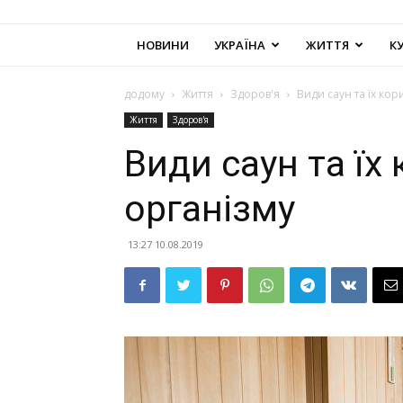
НОВИНИ
УКРАЇНА
ЖИТТЯ
К
додому
Життя
Здоров'я
Види саун та їх кор
Життя
Здоров'я
Види саун та їх
організму
13:27 10.08.2019