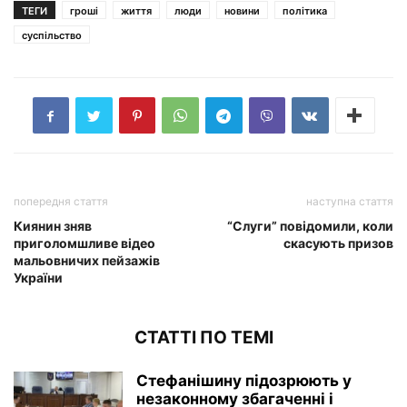
ТЕГИ
гроші
життя
люди
новини
політика
суспільство
попередня стаття
наступна стаття
Киянин зняв
“Слуги” повідомили, коли
приголомшливе відео
скасують призов
мальовничих пейзажів
України
СТАТТІ ПО ТЕМІ
Стефанішину підозрюють у
незаконному збагаченні і