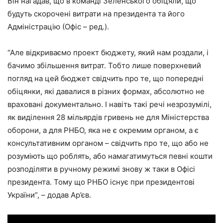
Він нагадав, що в команді Зеленського обіцяли, що
будуть скорочені витрати на президента та його
Адміністрацію (Офіс – ред.).
“Але відкриваємо проект бюджету, який нам роздали, і
бачимо збільшення витрат. Тобто лише поверхневий
погляд на цей бюджет свідчить про те, що попередні
обіцянки, які давалися в різних формах, абсолютно не
враховані документально. І навіть такі речі незрозумілі,
як виділення 28 мільярдів гривень не для Міністерства
оборони, а для РНБО, яка не є окремим органом, а є
консультативним органом – свідчить про те, що або не
розуміють що роблять, або намагатимуться певні кошти
розподіляти в ручному режимі знову ж таки в Офісі
президента. Тому що РНБО існує при президентові
України”, – додав Ар’єв.