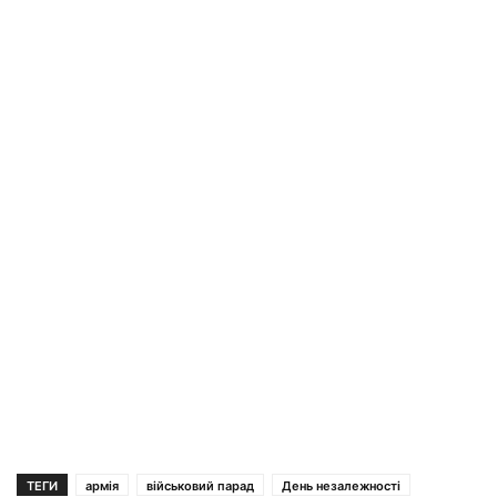
ТЕГИ
армія
військовий парад
День незалежності