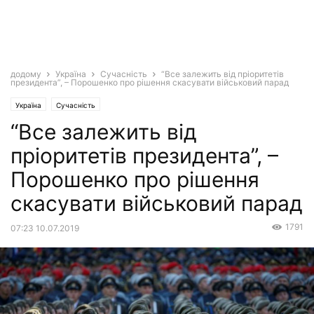
додому
Україна
Сучасність
“Все залежить від пріоритетів
президента”, – Порошенко про рішення скасувати військовий парад
Україна
Сучасність
“Все залежить від
пріоритетів президента”, –
Порошенко про рішення
скасувати військовий парад
1791
07:23 10.07.2019