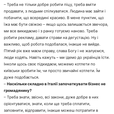
– Треба не тільки добре робити піцу, треба вміти
продавати, з людьми спілкуватися. Людина має зайти і
побачити, що всередині красиво. В мене пунктик, що
їжа має бути свіжою – якщо щось залишається звечора,
ми все викидаємо і з ранку готуємо наново. Треба
робити рекламу, давати страви на дегустацію. Ну і
важливо, щоб робота подобалася, інакше не вийде.
П’ятий рік вже маєм справу, слава Богу і не жалуємся,
люди ходять
.
Навіть кажуть – ми ідемо до українців їсти.
Інколи щось своє підкидаєм, можемо котлети по
київськи зробити їм, чи просто звичайні котлети. Їм
дуже подобається.
–
Наскільки складно в Італії започаткувати бізнес не
громадянину?
– Треба знати, звісно, всі закони, дуже добре в них
орієнтуватися, знати, коли ще треба сплатити,
заповнити, відправити, інакше можеш потрапити в