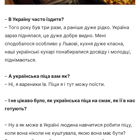
–
В Україну часто їздите?
– Того року був три рази, а раніше дуже рідко. Україна
зараз піднялася, це дуже добре видно. Мені
сподобалося особливо у Львові, кухня дуже класна,
наші українські кухарі понабиралися досвіду і молодці,
піднімаються.
–
А українська піца вам як?
– Ні, я вареники їв. Піци я і тут можу поїсти.
–
І не цікаво було, як українська піца на смак, як її в нас
готують?
– Ну а як може в Україні людина навчитися робити піцу,
коли вона ніколи не куштувала, якою вона має бути?