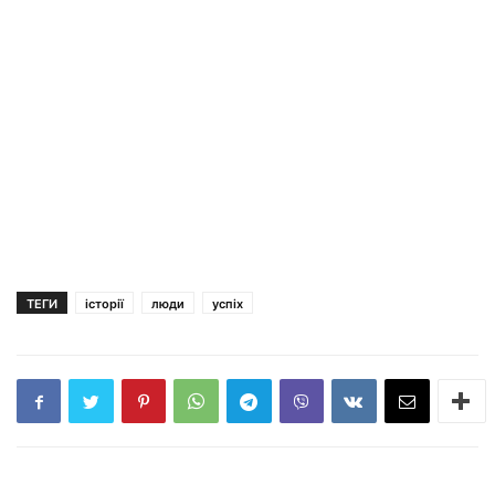
ТЕГИ
історії
люди
успіх