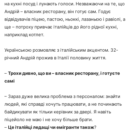
на кухні посуд і лунають голоси. Незважаючи на те, що
Андрій – власник ресторану, він готує сам. Годує
відвідувачів піцею, пастою, ньоккі, лазаньєю і равіолі, а
ще – потроху привчає італійців до його рідної кухні,
наприклад котлет.
Українською розмовляє з італійським акцентом. 32-
річний Андрій прожив в Італії половину життя.
–
Трохи дивно, що ви – власник ресторану, і готуєте
самі
– Зараз дуже велика проблема з персоналом: знайти
людей, які справді хочуть працювати, а не починають
байдикувати як тільки керівник за двері. Я навіть
піцейоло не маю і не хочу більше брати.
–
Це італійці ледащі чи емігранти також
?