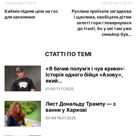
попередня стаття
наступна стаття
Кабмін підняв ціни на газ
Руслана приїхала загадкова
для населення
і щаслива, наобіцяла дітям
золоті гори і повернулася
до Італії, бо у неї там уже
сеньйор був…
СТАТТІ ПО ТЕМІ
«Я бачив полум’я і чув крики»:
Історія одного бійця «Азову»,
який...
01:00 11.11.2025
Лист Дональду Трампу — з
ванни у Харкові
00:49 19.07.2025