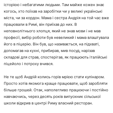
історією і небагатими людьми. Там майже кожен знає
когось, хто поїхав на заробітки чи у великі українські
міста, чи за кордон. Мама і сестра Андрія на той час вже
працювали в Римі, він приїхав до них. В
неповнолітнього хлопця, який не знав мови і не мав
професії, вибір роботи був невеликий і мама влаштувала
його в піцерію. Він був, що називається, на підхваті,
допомагав на кухні, прибирав, мив посуд, нарізав
складові для страв, спостерігав, як працюють італійські
піцейоло і потроху вчився.
Не те щоб Андрій колись горів мрією стати кулінаром.
Просто хотів якомога краще працювати, щоб заробляти
більше грошей. Отак, наполегливо працюючи і постійно
навчаючись, через десять років випускник сільської
школи відкрив в центрі Риму власний ресторан.