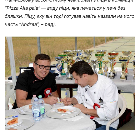
“Рizza Аlla pala” — виду піци, яка печеться у печі без
бляшки. Піцу, яку він тоді готував навіть назвали на його
честь “Andrea”, – ред).