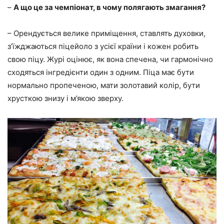
–
А що це за чемпіонат, в чому полягають змагання?
– Орендується велике приміщення, ставлять духовки,
з’їжджаються піцейоло з усієї країни і кожен робить
свою піцу. Журі оцінює, як вона спечена, чи гармонічно
сходяться інгредієнти один з одним. Піца має бути
нормально пропеченою, мати золотавий колір, бути
хрусткою знизу і м’якою зверху.