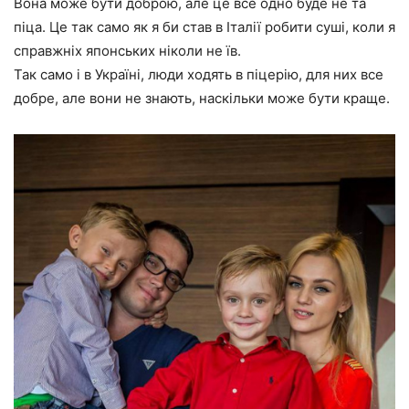
Вона може бути доброю, але це все одно буде не та
піца. Це так само як я би став в Італії робити суші, коли я
справжніх японських ніколи не їв.
Так само і в Україні, люди ходять в піцерію, для них все
добре, але вони не знають, наскільки може бути краще.