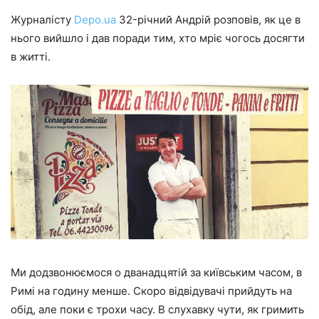
Журналісту
Depo.ua
32-річний Андрій розповів, як це в
нього вийшло і дав поради тим, хто мріє чогось досягти
в житті.
Ми додзвонюємося о дванадцятій за київським часом, в
Римі на годину менше. Скоро відвідувачі прийдуть на
обід, але поки є трохи часу. В слухавку чути, як гримить