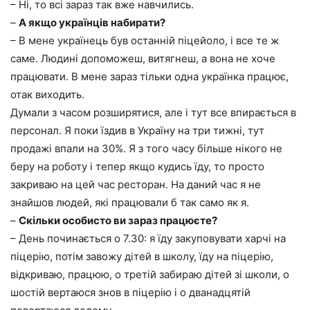
– Ні, то всі зараз так вже навчились.
–
А якщо українців набирати?
– В мене українець був останній піцейоло, і все те ж
саме. Людині допоможеш, витягнеш, а вона не хоче
працювати. В мене зараз тільки одна українка працює,
отак виходить.
Думали з часом розширятися, але і тут все впирається в
персонал. Я поки їздив в Україну на три тижні, тут
продажі впали на 30%. Я з того часу більше нікого не
беру на роботу і тепер якщо кудись їду, то просто
закриваю на цей час ресторан. На даний час я не
знайшов людей, які працювали б так само як я.
–
Скільки особисто ви зараз працюєте?
– День починається о 7.30: я їду закуповувати харчі на
піцерію, потім завожу дітей в школу, їду на піцерію,
відкриваю, працюю, о третій забираю дітей зі школи, о
шостій вертаюся знов в піцерію і о дванадцятій