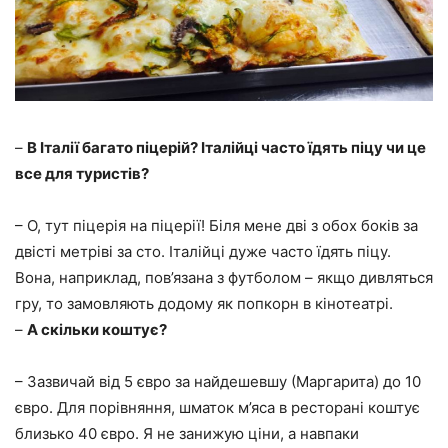
–
В Італії багато піцерій? І
талійці часто їдять піцу чи це
все для туристів?
– О, тут піцерія на піцерії! Біля мене дві з обох боків за
двісті метріві за сто. Італійці дуже часто їдять піцу.
Вона, наприклад, пов’язана з футболом – якщо дивляться
гру, то замовляють додому як попкорн в кінотеатрі.
–
А скільки коштує?
– Зазвичай від 5 євро за найдешевшу (Маргарита) до 10
євро. Для порівняння, шматок м’яса в ресторані коштує
близько 40 євро. Я не занижую ціни, а навпаки