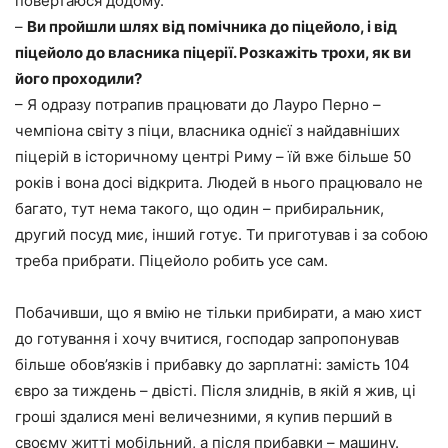
повертаюся додому.
–
Ви пройшли шлях від помічника до піцейоло, і від
піцейоло до власника піцерії. Розкажіть трохи, як ви
його проходили?
– Я одразу потрапив працювати до Лауро Перно –
чемпіона світу з піци, власника однієї з найдавніших
піцерій в історичному центрі Риму – їй вже більше 50
років і вона досі відкрита. Людей в нього працювало не
багато, тут нема такого, що один – прибиральник,
другий посуд миє, інший готує. Ти приготував і за собою
треба прибрати. Піцейоло робить усе сам.
Побачивши, що я вмію не тільки прибирати, а маю хист
до готування і хочу вчитися, господар запропонував
більше обов’язків і прибавку до зарплатні: замість 104
євро за тиждень – двісті. Після злиднів, в якій я жив, ці
гроші здалися мені величезними, я купив перший в
своєму житті мобільний, а після прибавки – машину.