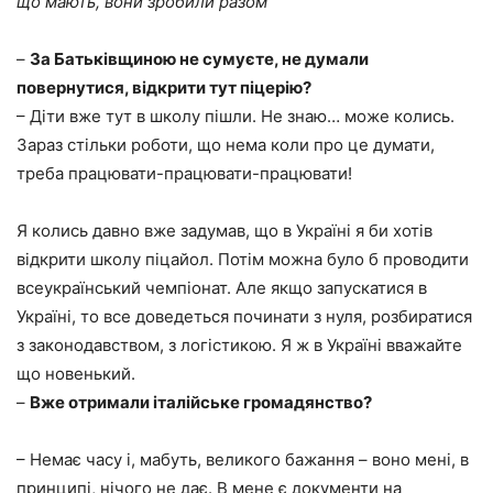
що мають, вони зробили разом
–
За Батьківщиною не сумуєте, не думали
повернутися, відкрити тут піцерію?
– Діти вже тут в школу пішли. Не знаю… може колись.
Зараз стільки роботи, що нема коли про це думати,
треба працювати-працювати-працювати!
Я колись давно вже задумав, що в Україні я би хотів
відкрити школу піцайол. Потім можна було б проводити
всеукраїнський чемпіонат. Але якщо запускатися в
Україні, то все доведеться починати з нуля, розбиратися
з законодавством, з логістикою. Я ж в Україні вважайте
що новенький.
–
Вже отримали італійське громадянство?
– Немає часу і, мабуть, великого бажання – воно мені, в
принципі, нічого не дає. В мене є документи на