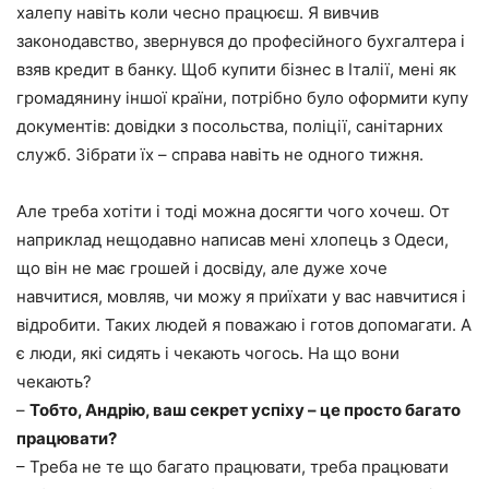
халепу навіть коли чесно працюєш. Я вивчив
законодавство, звернувся до професійного бухгалтера і
взяв кредит в банку. Щоб купити бізнес в Італії, мені як
громадянину іншої країни, потрібно було оформити купу
документів: довідки з посольства, поліції, санітарних
служб. Зібрати їх – справа навіть не одного тижня.
Але треба хотіти і тоді можна досягти чого хочеш. От
наприклад нещодавно написав мені хлопець з Одеси,
що він не має грошей і досвіду, але дуже хоче
навчитися, мовляв, чи можу я приїхати у вас навчитися і
відробити. Таких людей я поважаю і готов допомагати. А
є люди, які сидять і чекають чогось. На що вони
чекають?
–
Тобто, Андрію, ваш секрет успіху – це просто багато
працювати?
– Треба не те що багато працювати, треба працювати