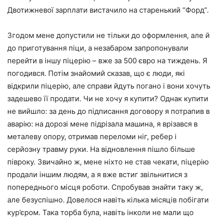
Двотижневої зарплати вистачило на старенький “Форд”.
Згодом мене допустили не тільки до оформлення, але й
до приготування піци, а незабаром запропонували
перейти в іншу піцерію – вже за 500 євро на тиждень. Я
погодився. Потім знайомий сказав, що є люди, які
відкрили піцерію, але справи йдуть погано і вони хочуть
задешево її продати. Чи не хочу я купити? Однак купити
не вийшло: за день до підписання договору я потрапив в
аварію: на дорозі мене підрізала машина, я врізався в
металеву опору, отримав переломи ніг, ребер і
серйозну травму руки. На відновлення пішло більше
півроку. Звичайно ж, мене ніхто не став чекати, піцерію
продали іншим людям, а я вже встиг звільнитися з
попереднього місця роботи. Спробував знайти таку ж,
але безуспішно. Довелося навіть кілька місяців побігати
кур’єром. Така торба була, навіть інколи не мали що