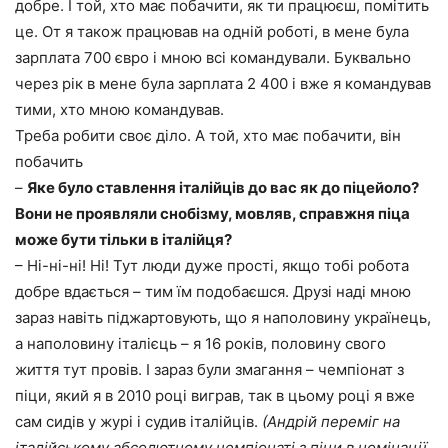
добре. І той, хто має побачити, як ти працюєш, помітить
це. От я також працював на одній роботі, в мене була
зарплата 700 євро і мною всі командували. Буквально
через рік в мене була зарплата 2 400 і вже я командував
тими, хто мною командував.
Треба робити своє діло. А той, хто має побачити, він
побачить
–
Яке було ставлення італійців до вас як до піцейоло?
Вони не проявляли снобізму, мовляв, справжня піца
може бути тільки в італійця?
– Ні-ні-ні! Ні! Тут люди дуже прості, якщо тобі робота
добре вдається – тим їм подобаєшся. Друзі наді мною
зараз навіть піджартовують, що я наполовину українець,
а наполовину італієць – я 16 років, половину свого
життя тут провів. І зараз були змагання – чемпіонат з
піци, який я в 2010 році виграв, так в цьому році я вже
сам сидів у журі і судив італійців.
(Андрій переміг на
італійському абсолютному чемпіонаті з піци в номінації