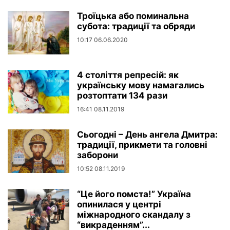
Троїцька або поминальна
субота: традиції та обряди
10:17 06.06.2020
4 століття репресій: як
українську мову намагались
розтоптати 134 рази
16:41 08.11.2019
Сьогодні – День ангела Дмитра:
традиції, прикмети та головні
заборони
10:52 08.11.2019
“Це його помста!” Україна
опинилася у центрі
міжнародного скандалу з
“викраденням”...