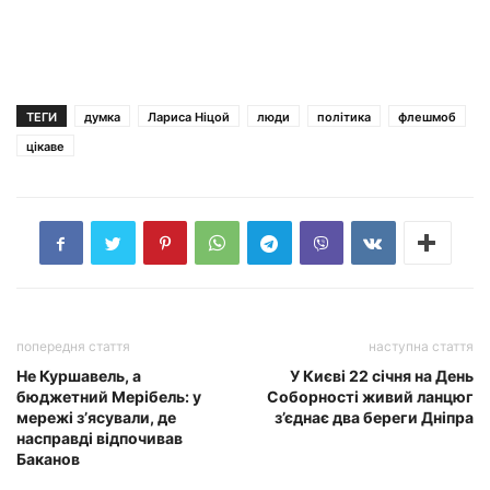
ТЕГИ
думка
Лариса Ніцой
люди
політика
флешмоб
цікаве
попередня стаття
наступна стаття
Не Куршавель, а
У Києві 22 січня на День
бюджетний Мерібель: у
Соборності живий ланцюг
мережі з’ясували, де
з’єднає два береги Дніпра
насправді відпочивав
Баканов