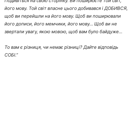
Подивіться на свою сторінку. Ви поширюєте той світ,
його мову. Той світ власне цього добивався і ДОБИВСЯ,
щоб ви перейшли на його мову. Щоб ви поширювали
його дописи, його мемчики, його мову… Щоб ви не
звертали увагу, якою мовою, щоб вам було байдуже…
То вам є різниця, чи немає різниці? Дайте відповідь
СОБІ.”