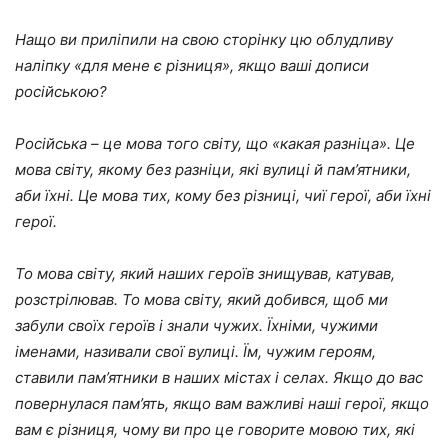
Нащо ви приліпили на свою сторінку цю облудливу
наліпку «для мене є різниця», якщо ваші дописи
російською?
Російська – це мова того світу, що «какая разніца». Це
мова світу, якому без разніци, які вулиці й пам’ятники,
аби їхні. Це мова тих, кому без різниці, чиї герої, аби їхні
герої.
То мова світу, який наших героїв знищував, катував,
розстрілював. То мова світу, який добився, щоб ми
забули своїх героїв і знали чужих. Їхніми, чужими
іменами, називали свої вулиці. Їм, чужим героям,
ставили пам’ятники в наших містах і селах. Якщо до вас
повернулася пам’ять, якщо вам важливі наші герої, якщо
вам є різниця, чому ви про це говорите мовою тих, які