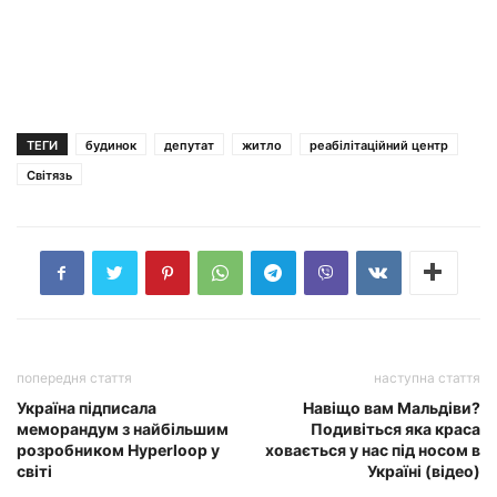
ТЕГИ
будинок
депутат
житло
реабілітаційний центр
Світязь
попередня стаття
наступна стаття
Україна підписала
Навіщо вам Мальдіви?
меморандум з найбільшим
Подивіться яка краса
розробником Hyperloop у
ховається у нас під носом в
світі
Україні (відео)