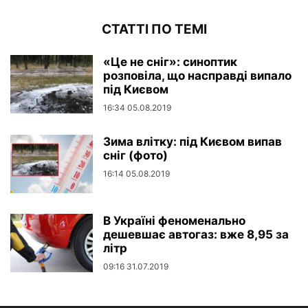
СТАТТІ ПО ТЕМІ
«Це не сніг»: синоптик
розповіла, що насправді випало
під Києвом
16:34 05.08.2019
Зима влітку: під Києвом випав
сніг (фото)
16:14 05.08.2019
В Україні феноменально
дешевшає автогаз: вже 8,95 за
літр
09:16 31.07.2019