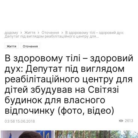
додому
Життя
Оточення
В здоровому тілі – здоровий дух:
Депутат під виглядом реабілітаційного центру для...
Життя
Оточення
В здоровому тілі – здоровий
дух: Депутат під виглядом
реабілітаційного центру для
дітей збудував на Світязі
будинок для власного
відпочинку (фото, відео)
2613
03:58 15.06.2018