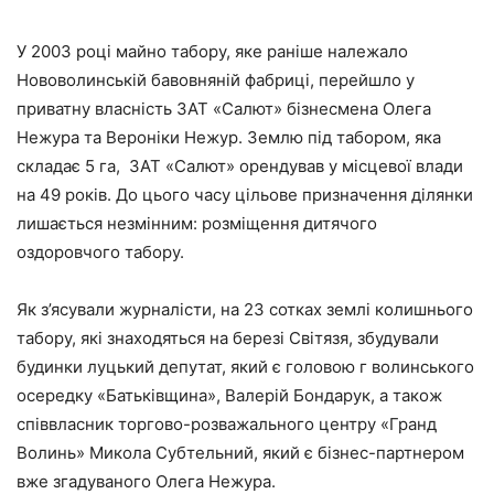
У 2003 році майно табору, яке раніше належало
Нововолинській бавовняній фабриці, перейшло у
приватну власність ЗАТ «Салют» бізнесмена Олега
Нежура та Вероніки Нежур. Землю під табором, яка
складає 5 га, ЗАТ «Салют» орендував у місцевої влади
на 49 років. До цього часу цільове призначення ділянки
лишається незмінним: розміщення дитячого
оздоровчого табору.
Як з’ясували журналісти, на 23 сотках землі колишнього
табору, які знаходяться на березі Світязя, збудували
будинки луцький депутат, який є головою г волинського
осередку «Батьківщина», Валерій Бондарук, а також
співвласник торгово-розважального центру «Гранд
Волинь» Микола Субтельний, який є бізнес-партнером
вже згадуваного Олега Нежура.