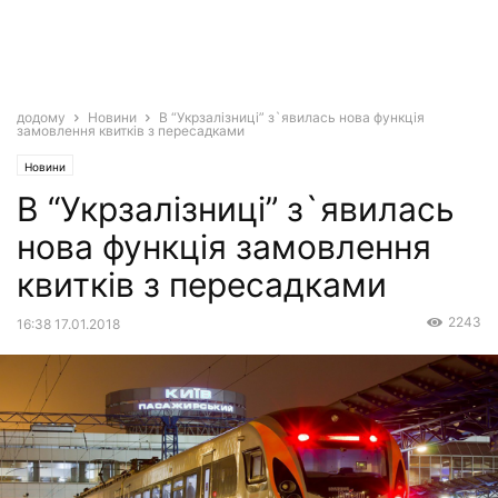
додому
Новини
В “Укрзалізниці” з`явилась нова функція
замовлення квитків з пересадками
Новини
В “Укрзалізниці” з`явилась
нова функція замовлення
квитків з пересадками
2243
16:38 17.01.2018