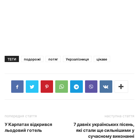
ТЕГИ
подорожі
потяг
Укрзалізниця
цікаве
попередня стаття
наступна стаття
У Карпатах відкрився
7 давніх українських пісень,
льодовий готель
які стали ще сильнішими у
сучасному виконанні