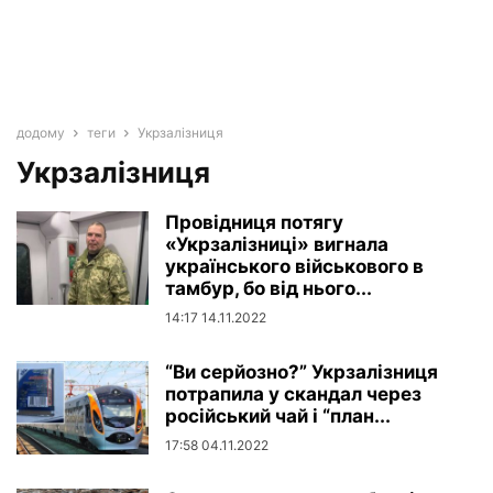
додому
теги
Укрзалізниця
Укрзалізниця
Провідниця потягу
«Укрзалізниці» вигнала
українського військового в
тамбур, бо від нього...
14:17 14.11.2022
“Ви серйозно?” Укрзалізниця
потрапила у скандал через
російський чай і “план...
17:58 04.11.2022