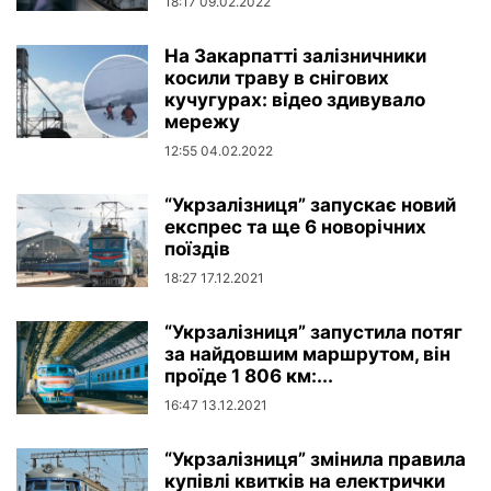
18:17 09.02.2022
На Закарпатті залізничники
косили траву в снігових
кучугурах: відео здивувало
мережу
12:55 04.02.2022
“Укрзалізниця” запускає новий
експрес та ще 6 новорічних
поїздів
18:27 17.12.2021
“Укрзалізниця” запустила потяг
за найдовшим маршрутом, він
проїде 1 806 км:...
16:47 13.12.2021
“Укрзалізниця” змінила правила
купівлі квитків на електрички