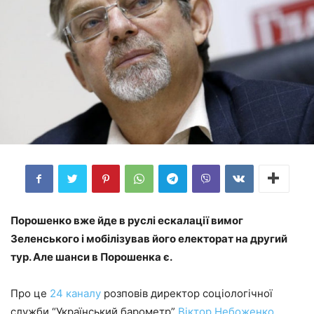
Порошенко вже йде в руслі ескалації вимог
Зеленського і мобілізував його електорат на другий
тур. Але шанси в Порошенка є.
Про це
24 каналу
розповів директор соціологічної
служби “Український барометр”
Віктор Небоженко.