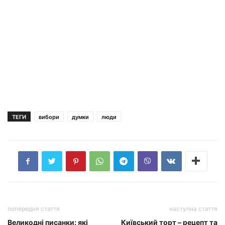
ТЕГИ
вибори
думки
люди
попередня стаття
наступна стаття
Великодні писанки: які
Київський торт – рецепт та