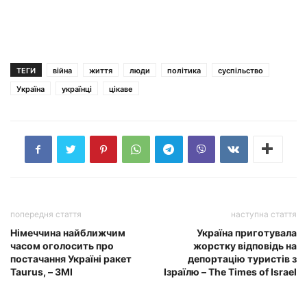
ТЕГИ
війна
життя
люди
політика
суспільство
Україна
українці
цікаве
попередня стаття
наступна стаття
Німеччина найближчим
Україна приготувала
часом оголосить про
жорстку відповідь на
постачання Україні ракет
депортацію туристів з
Taurus, – ЗМІ
Ізраїлю – The Times of Israel