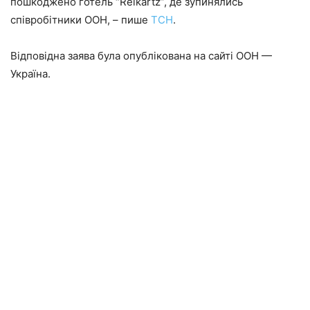
пошкоджено готель “Reikartz”, де зупинялись
співробітники ООН, – пише
ТСН
.
Відповідна заява була опублікована на сайті ООН —
Україна.