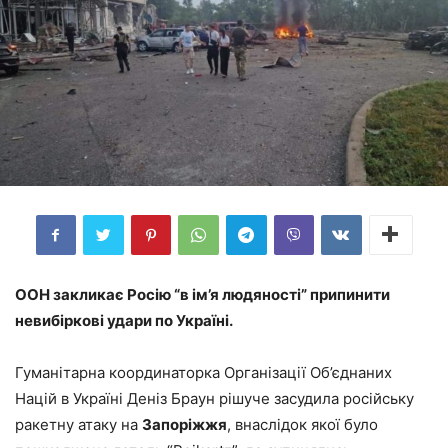
ООН закликає Росію “в ім’я людяності” припинити
невибіркові удари по Україні.
Гуманітарна координаторка Організації Об’єднаних
Націй в Україні Деніз Браун рішуче засудила російську
ракетну атаку на
Запоріжжя
, внаслідок якої було