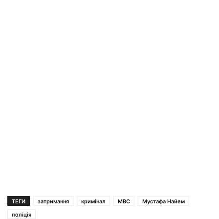
ТЕГИ
затримання
кримінал
МВС
Мустафа Найем
поліція