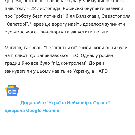
До речі, востаннє “бавовна” була у Криму лише кілька
днів тому – 22 листопада. Російські окупанти заявили
про “роботу безпілотників” біля Балаклави, Севастополя
і Євпаторії. Через це ворогу навіть довелося зупинити
рух морського транспорту та запустити потяги.
Мовляв, так звані “безпілотники” збили, коли вони були
на підльоті до Балаклавської ТЕС. Однак у росіян
традиційно все було “під контролем”. До речі,
звинуватили у цьому навіть не Україну, а НАТО.
Додавайте "Україна Неймовірна" у свої
джерела Google Новини