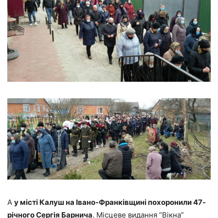
А
у місті Калуш на Івано-Франківщині похоронили 47-
річного Сергія Барнича
. Місцеве видання “Вікна”