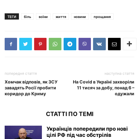
ТЕГИ
біль
воїни
життя
новини
прощання
попередня стаття
наступна стаття
Хомчак відповів, як ЗСУ
На Covid в Україні захворіли
завадять Росії пробити
11 тисяч за добу, понад 6 –
коридор до Криму
одужали
СТАТТІ ПО ТЕМІ
Українців попередили про нові
цілі РФ під час обстрілів