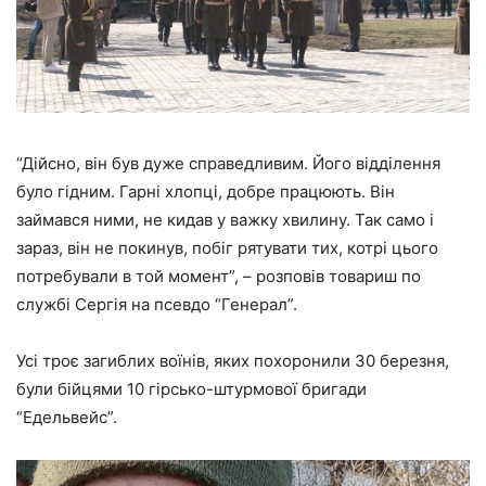
“Дійсно, він був дуже справедливим. Його відділення
було гідним. Гарні хлопці, добре працюють. Він
займався ними, не кидав у важку хвилину. Так само і
зараз, він не покинув, побіг рятувати тих, котрі цього
потребували в той момент”, – розповів товариш по
службі Сергія на псевдо “Генерал”.
Усі троє загиблих воїнів, яких похоронили 30 березня,
були бійцями 10 гірсько-штурмової бригади
“Едельвейс”.