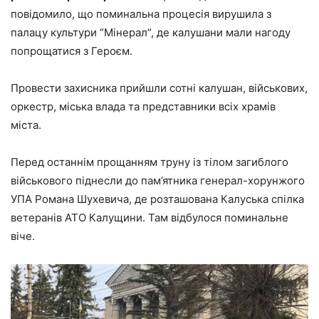
повідомило, що поминальна процесія вирушила з
палацу культури “Мінерал”, де калушани мали нагоду
попрощатися з Героєм.
Провести захисника прийшли сотні калушан, військових,
оркестр, міська влада та представники всіх храмів
міста.
Перед останнім прощанням труну із тілом загиблого
військового піднесли до пам’ятника генерал-хорунжого
УПА Романа Шухевича, де розташована Калуська спілка
ветеранів АТО Калущини. Там відбулося поминальне
віче.