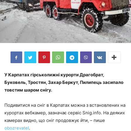
У Карпатах гірськолижні курорти Драгобрат,
Буковель, Тростян, Захар Беркут, Пилипець засипало
товстим шаром снігу.
Подивитися на сніг в Карпатах можна з встановлених на
курортах вебкамер, зазначає сервіс Snig.info. На деяких
камерах видно, що сніг продовжує йти, – пише
obozrevatel
.