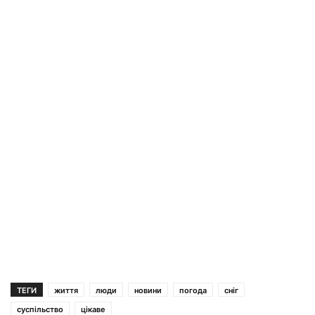
ТЕГИ
життя
люди
новини
погода
сніг
суспільство
цікаве