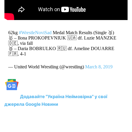
62kg
#WrestleNoviSad
Medal Match Results (Single 🥉)
🥇 – Ilona PROKOPEVNIUK 🇺🇦 df. Luzie MANZKE
🇩🇪, via fall
🥉 – Daria BOBRULKO 🇷🇺 df. Ameline DOUARRE
🇫🇷, 4-1
— United World Wrestling (@wrestling)
March 8, 2019
Додавайте "Україна Неймовірна" у свої
джерела Google Новини