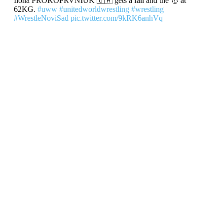
Ilona PROKOPRVNIUK 🇺🇦 gets a fall and the 🥇 at
62KG.
#uww
#unitedworldwrestling
#wrestling
#WrestleNoviSad
pic.twitter.com/9kRK6anhVq