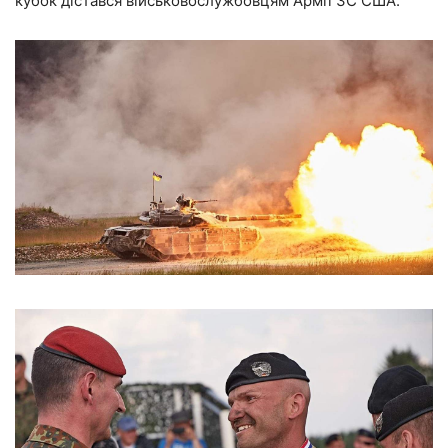
кубок дістався військовослужбовцям Армії ЗС США.