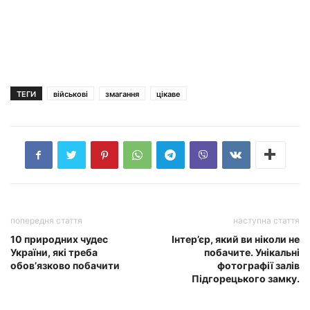
ТЕГИ
військові
змагання
цікаве
попередня стаття
наступна стаття
10 природних чудес
Інтер’єр, який ви ніколи не
України, які треба
побачите. Унікальні
обов’язково побачити
фотографії залів
Підгорецького замку.