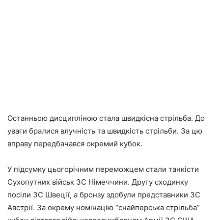
Останньою дисципліною стала швидкісна стрільба. До
уваги бралися влучність та швидкість стрільби. За цю
вправу передбачався окремий кубок.
У підсумку цьогорічним переможцем стали танкісти
Сухопутних військ ЗС Німеччини. Другу сходинку
посіли ЗС Швеції, а бронзу здобули представники ЗС
Австрії. За окрему номінацію “снайперська стрільба”