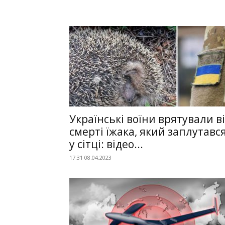
Українські воїни врятували в
смерті їжака, який заплутавс
у сітці: відео...
17:31 08.04.2023