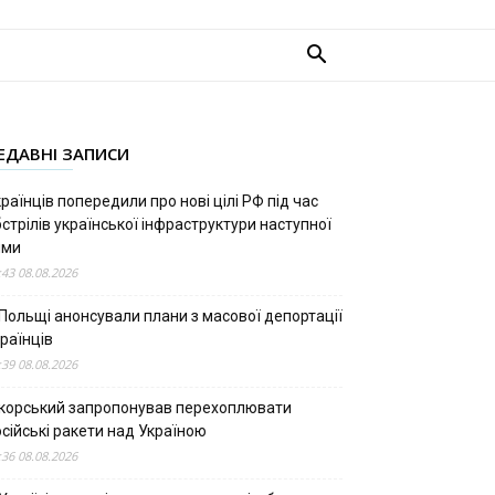
ЕДАВНІ ЗАПИСИ
раїнців попередили про нові цілі РФ під час
стрілів української інфраструктури наступної
ими
:43 08.08.2026
 Польщі анонсували плани з масової депортації
раїнців
:39 08.08.2026
ікорський запропонував перехоплювати
сійські ракети над Україною
:36 08.08.2026