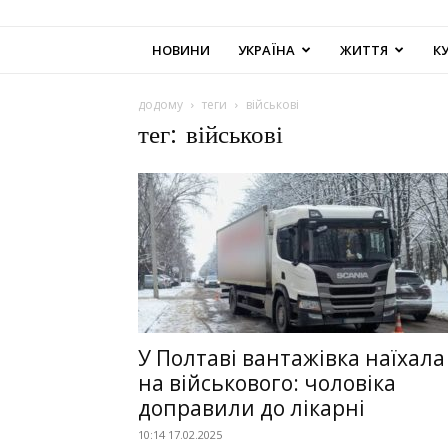
НОВИНИ
УКРАЇНА
ЖИТТЯ
К
додому
теги
військові
тег: військові
У Полтаві вантажівка наїхала
на військового: чоловіка
доправили до лікарні
10:14 17.02.2025