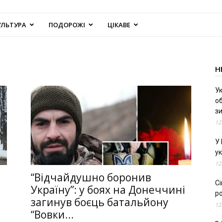
УЛЬТУРА
ПОДОРОЖІ
ЦІКАВЕ
Н
Ук
об
з
12
У
ук
12
“Відчайдушно боронив
С
Україну”: у боях на Донеччині
ро
загинув боєць батальйону
12
“Вовки...