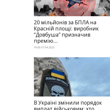
20 мільйонів за БПЛА на
Красній площі: виробник
“Довбуша” призначив
премію...
19:00 07.04.2023
В Україні змінили порядок
виплат військовим: хто