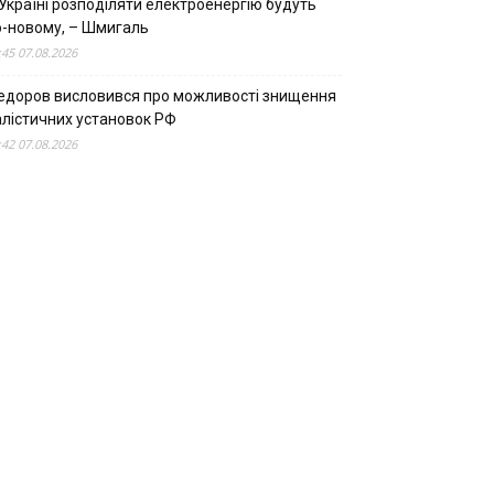
Україні розподіляти електроенергію будуть
о-новому, – Шмигаль
:45 07.08.2026
едоров висловився про можливості знищення
алістичних установок РФ
:42 07.08.2026