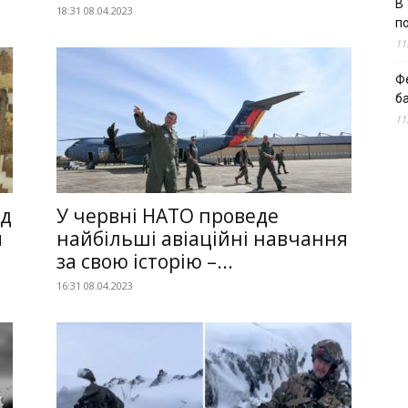
В 
18:31 08.04.2023
п
11
Ф
б
11
ід
У червні НАТО проведе
я
найбільші авіаційні навчання
за свою історію –...
16:31 08.04.2023