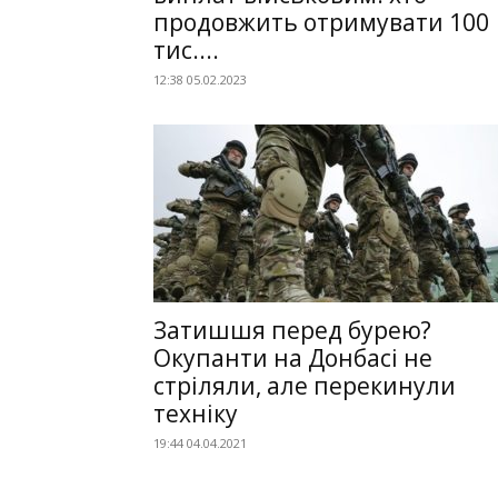
продовжить отримувати 100
тис....
12:38 05.02.2023
Затишшя перед бурею?
Окупанти на Донбасі не
стріляли, але перекинули
техніку
19:44 04.04.2021