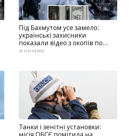
Під Бахмутом усе замело:
українські захисники
показали відео з окопів по...
10:15 01.04.2023
Танки і зенітні установки:
місія ОБСЄ помітила на