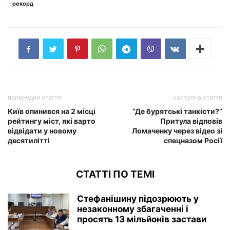
рекорд
попередня стаття
наступна стаття
Київ опинився на 2 місці
“Де бурятські танкісти?”
рейтингу міст, які варто
Притула відповів
відвідати у новому
Ломаченку через відео зі
десятилітті
спецназом Росії
СТАТТІ ПО ТЕМІ
Стефанішину підозрюють у
незаконному збагаченні і
просять 13 мільйонів застави