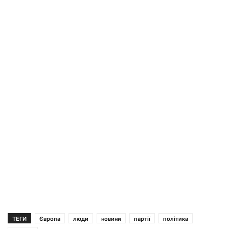
ТЕГИ
Європа
люди
новини
партії
політика