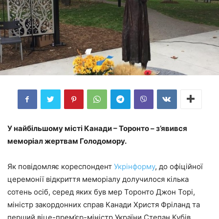
У найбільшому місті Канади – Торонто – з’явився
меморіал жертвам Голодомору.
Як повідомляє кореспондент
Укрінформу
, до офіційної
церемонії відкриття меморіалу долучилося кілька
сотень осіб, серед яких був мер Торонто Джон Торі,
міністр закордонних справ Канади Христя Фріланд та
перший віце-прем’єр-міністр України Степан Кубів.