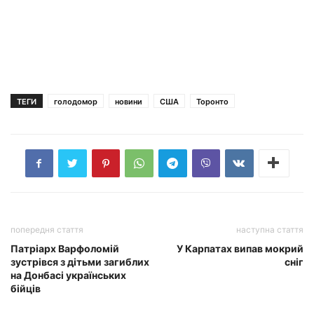
ТЕГИ
голодомор
новини
США
Торонто
попередня стаття
наступна стаття
Патріарх Варфоломій
У Карпатах випав мокрий
зустрівся з дітьми загиблих
сніг
на Донбасі українських
бійців