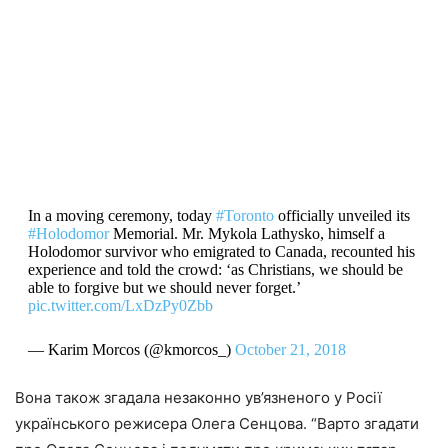
In a moving ceremony, today
#Toronto
officially unveiled its
#Holodomor
Memorial. Mr. Mykola Lathysko, himself a
Holodomor survivor who emigrated to Canada, recounted his
experience and told the crowd: ‘as Christians, we should be
able to forgive but we should never forget.’
pic.twitter.com/LxDzPy0Zbb
— Karim Morcos (@kmorcos_)
October 21, 2018
Вона також згадала незаконно ув’язненого у Росії
українського режисера Олега Сенцова. “Варто згадати