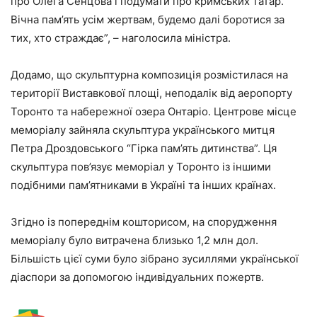
про Олега Сенцова і подумати про кримських татар.
Вічна пам’ять усім жертвам, будемо далі боротися за
тих, хто страждає”, – наголосила міністра.
Додамо, що скульптурна композиція розмістилася на
території Виставкової площі, неподалік від аеропорту
Торонто та набережної озера Онтаріо. Центрове місце
меморіалу зайняла скульптура українського митця
Петра Дроздовського “Гірка пам’ять дитинства”. Ця
скульптура пов’язує меморіал у Торонто із іншими
подібними пам’ятниками в Україні та інших країнах.
Згідно із попереднім кошторисом, на спорудження
меморіалу було витрачена близько 1,2 млн дол.
Більшість цієї суми було зібрано зусиллями української
діаспори за допомогою індивідуальних пожертв.