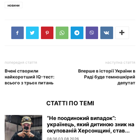
новини
попередня стаття
наступна стаття
​​Вчені створили
Вперше в історії України в
найкоротший IQ-тест:
Раді буде темношкірий
всього з трьох питань
депутат
СТАТТІ ПО ТЕМІ
“Не поодинокий випадок”:
українець, який дитиною зник на
окупованій Херсонщині, став...
08:36 03.08.2026