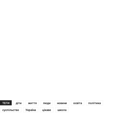
ТЕГИ
діти
життя
люди
новини
освіта
політика
суспільство
Україна
цікаве
школа