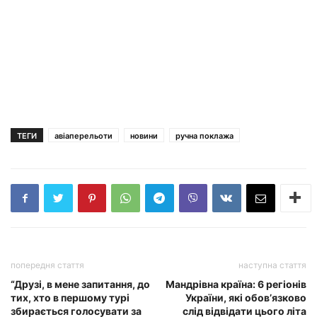
ТЕГИ
авіаперельоти
новини
ручна поклажа
попередня стаття
наступна стаття
“Друзі, в мене запитання, до
Мандрівна країна: 6 регіонів
тих, хто в першому турі
України, які обов’язково
збирається голосувати за
слід відвідати цього літа