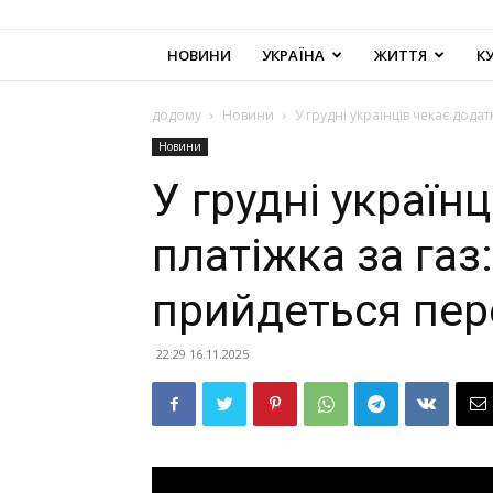
НОВИНИ
УКРАЇНА
ЖИТТЯ
К
додому
Новини
У грудні українців чекає дода
Новини
У грудні україн
платіжка за газ:
прийдеться пер
22:29 16.11.2025