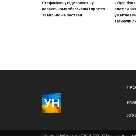
Стефанішину підозрюють у
«Удар був 
незаконному збагаченні і просять
злетіли шк
13 мільйонів застави
у Квітневом
загинули 
ПРО
Priv
зв'я
"Україна Неймовірна" 2016-2021 © Копіювання чи ци