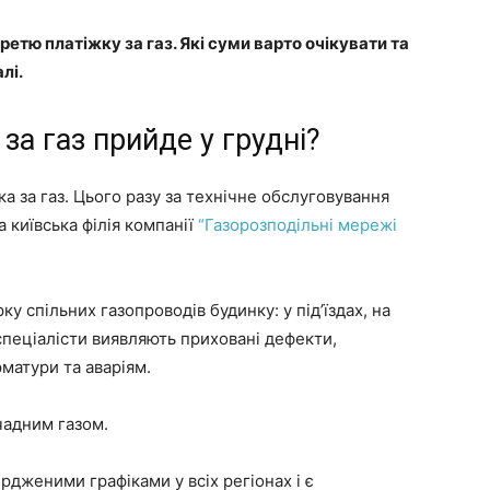
ретю платіжку за газ. Які суми варто очікувати та
лі.
за газ прийде у грудні?
ка за газ. Цього разу за технічне обслуговування
київська філія компанії
“Газорозподільні мережі
у спільних газопроводів будинку: у під’їздах, на
 спеціалісти виявляють приховані дефекти,
рматури та аваріям.
чадним газом.
рдженими графіками у всіх регіонах і є