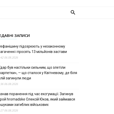
ЕДАВНІ ЗАПИСИ
тефанішину підозрюють у незаконному
агаченні і просять 13 мільйонів застави
:42 06.08.2026
дар був настільки сильним, що злетіли
арпетки», — що сталося у Квітневому, де біля
олій загинули люди
:36 06.08.2026
знав поранення під час ексгумації. Загинув
ерой hromadske Олексій Юков, який займався
ошуками загиблих військових
:27 06.08.2026