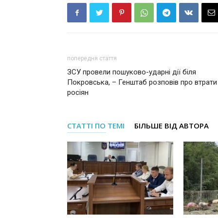
попередня стаття
ЗСУ провели пошуково-ударні дії біля
Покровська, – Генштаб розповів про втрати
росіян
СТАТТІ ПО ТЕМІ
БІЛЬШЕ ВІД АВТОРА