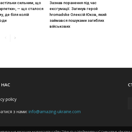
настільки сильним, що
Зазнав поранення під час
арпетки», — що сталося
ексгумації. Загинув герой
у, де біля колій
hromadske Олексій Юков, який
люди
займався пошуками загиблих
військових
 НАС
С
acy policy
затися з нами:
info@amazing-ukraine.com
тування власних матеріалів сайту "Україна Неймовірна" (amazing-ukraine