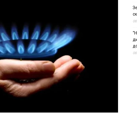
З
ск
08
“Н
д
до
08