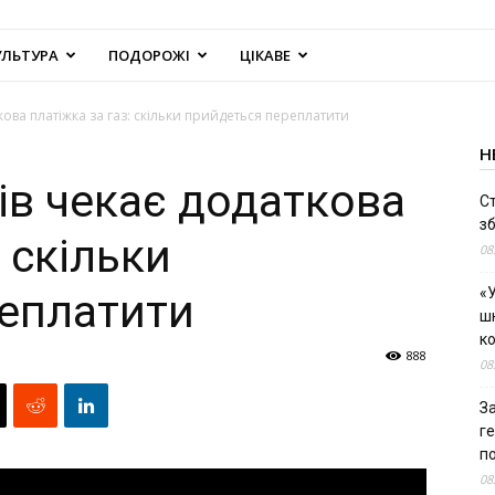
УЛЬТУРА
ПОДОРОЖІ
ЦІКАВЕ
ткова платіжка за газ: скільки прийдеться переплатити
Н
ців чекає додаткова
С
зб
 скільки
08
«У
еплатити
шк
к
888
08
За
г
п
08