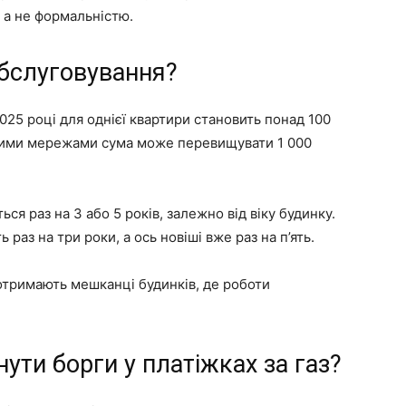
 а не формальністю.
обслуговування?
2025 році для однієї квартири становить понад 100
еними мережами сума може перевищувати 1 000
я раз на 3 або 5 років, залежно від віку будинку.
 раз на три роки, а ось новіші вже раз на п’ять.
тримають мешканці будинків, де роботи
ти борги у платіжках за газ?