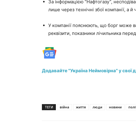
За інформацією “Нафтогазу”, несподіван
лише через технічні збої компанії, а 
У компанії пояснюють, що борг може в
реквізити, показники лічильника перед
Додавайте "Україна Неймовірна" у свої 
ТЕГИ
війна
життя
люди
новини
полі