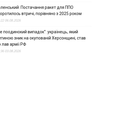
еленський: Постачання ракет для ППО
оротилось втричі, порівняно з 2025 роком
:22 06.08.2026
е поодинокий випадок”: українець, який
итиною зник на окупованій Херсонщині, став
 лав армії РФ
:36 03.08.2026