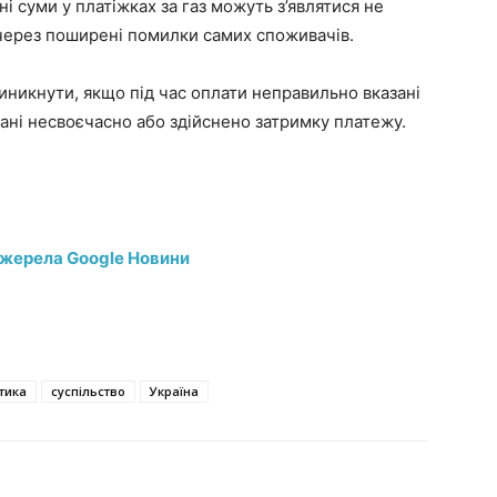
і суми у платіжках за газ можуть з’являтися не
й через поширені помилки самих споживачів.
иникнути, якщо під час оплати неправильно вказані
ані несвоєчасно або здійснено затримку платежу.
джерела Google Новини
тика
суспільство
Україна