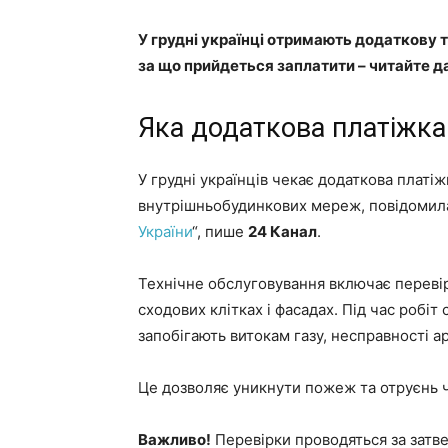
У грудні українці отримають додаткову т
за що прийдеться заплатити – читайте да
Яка додаткова платіжка 
У грудні українців чекає додаткова платіж
внутрішньобудинкових мереж, повідомила 
України
“, пише
24 Канал
.
Технічне обслуговування включає перевірк
сходових клітках і фасадах. Під час робіт
запобігають витокам газу, несправності а
Це дозволяє уникнути пожеж та отруєнь 
Важливо!
Перевірки проводяться за затве