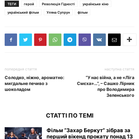
ТЕГИ
герой
Революція Гідності
українське кіно
український фільм
Уляна Супрун
фільм
попередня стаття
наступна стаття
Солодко, ніжно, ароматно:
“У нас війна, а не «Ліга
мигдальне печиво з
Смєха»…”, – Сашко Лірник
шоколадом
про Володимира
Зеленського
СТАТТІ ПО ТЕМІ
Фільм “Захар Беркут” зібрав за
перший вікенд прокату понад 13