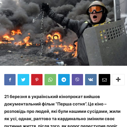
21 березня в український кінопрокат вийшов
документальний фільм “Перша сотня”. Це кіно –
розповідь про людей, які були нашими сусідами, жили
як усі, однак, раптово та кардинально змінили своє
рутинне життя, після того, як ворог переступив поріг