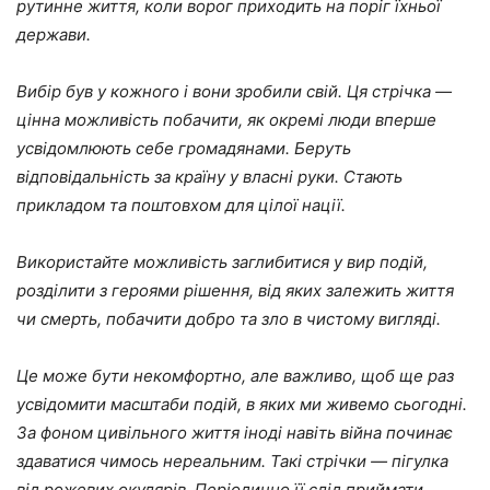
рутинне життя, коли ворог приходить на поріг їхньої
держави.
Вибір був у кожного і вони зробили свій. Ця стрічка —
цінна можливість побачити, як окремі люди вперше
усвідомлюють себе громадянами. Беруть
відповідальність за країну у власні руки. Стають
прикладом та поштовхом для цілої нації.
Використайте можливість заглибитися у вир подій,
розділити з героями рішення, від яких залежить життя
чи смерть, побачити добро та зло в чистому вигляді.
Це може бути некомфортно, але важливо, щоб ще раз
усвідомити масштаби подій, в яких ми живемо сьогодні.
За фоном цивільного життя іноді навіть війна починає
здаватися чимось нереальним. Такі стрічки — пігулка
від рожевих окулярів. Періодично її слід приймати