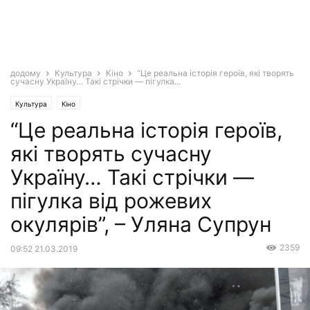
додому
Культура
Кіно
“Це реальна історія героїв, які творять
сучасну Україну… Такі стрічки — пігулка...
Культура
Кіно
“Це реальна історія героїв,
які творять сучасну
Україну… Такі стрічки —
пігулка від рожевих
окулярів”, – Уляна Супрун
2359
09:52 21.03.2019