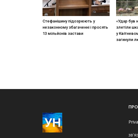
Стефанішину підозрюють у
«Удар був 
незаконному збагаченні і просять
злетіли шк
13 мільйонів застави
у Квітневом
загинули 
ПРО
Priv
зв'я