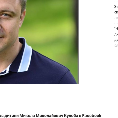
З
ск
08
“Н
д
до
08
ав дитини Микола Миколайович Кулеба в Facebook