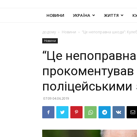
НОВИНИ
УКРАЇНА
ЖИТТЯ
К
додому
Новини
“Це непоправна шкода”: Куле
Новини
“Це непоправна
прокоментував
поліцейськими 
07:09 04.06.2019