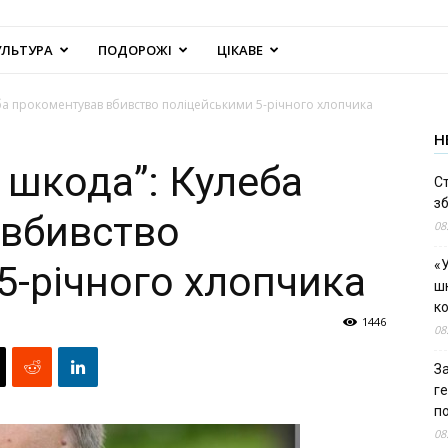
УЛЬТУРА
ПОДОРОЖІ
ЦІКАВЕ
ба прокоментував вбивство поліцейськими 5-річного хлопчика
Н
 шкода”: Кулеба
С
зб
 вбивство
08
«У
5-річного хлопчика
шк
к
1446
08
За
г
п
08