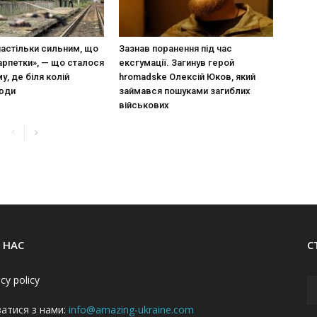
настільки сильним, що
Зазнав поранення під час
арпетки», — що сталося
ексгумації. Загинув герой
у, де біля колій
hromadske Олексій Юков, який
люди
займався пошуками загиблих
військових
 НАС
С
acy policy
затися з нами:
info@amazing-ukraine.com