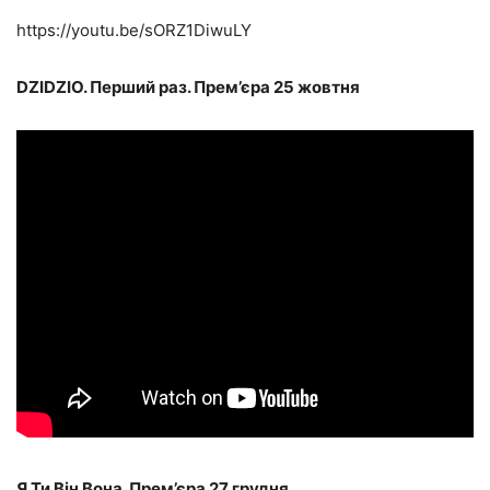
https://youtu.be/sORZ1DiwuLY
DZIDZIO. Перший раз. Прем’єра 25 жовтня
Я Ти Він Вона. Прем’єра 27 грудня