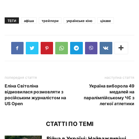
ТЕГИ
афіша
трейлери
українське кіно
цікаве
попередня стаття
наступна стаття
Еліна Світоліна
Україна виборола 49
відмовилася розмовляти з
медалей на
російським журналістом на
паралімпійському ЧЄ з
US Open
легкої атлетики
СТАТТІ ПО ТЕМІ
Війна в Україні: Найважливіші