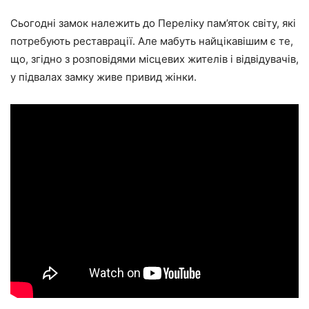
Сьогодні замок належить до Переліку пам’яток світу, які
потребують реставрації. Але мабуть найцікавішим є те,
що, згідно з розповідями місцевих жителів і відвідувачів,
у підвалах замку живе привид жінки.