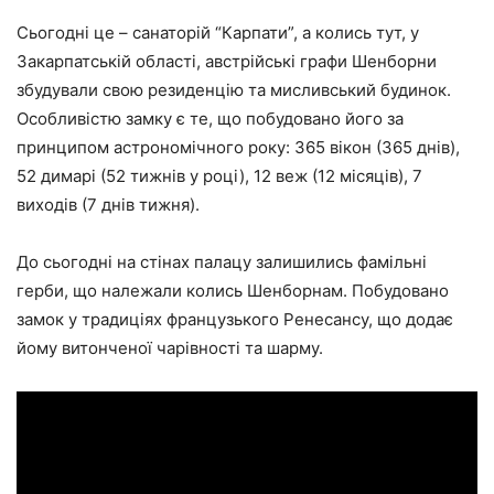
Сьогодні це – санаторій “Карпати”, а колись тут, у
Закарпатській області, австрійські графи Шенборни
збудували свою резиденцію та мисливський будинок.
Особливістю замку є те, що побудовано його за
принципом астрономічного року: 365 вікон (365 днів),
52 димарі (52 тижнів у році), 12 веж (12 місяців), 7
виходів (7 днів тижня).
До сьогодні на стінах палацу залишились фамільні
герби, що належали колись Шенборнам. Побудовано
замок у традиціях французького Ренесансу, що додає
йому витонченої чарівності та шарму.