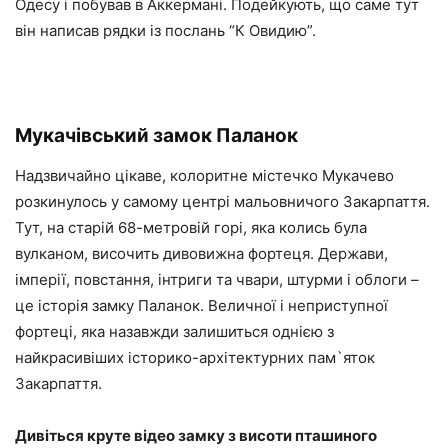
Одесу і побував в Аккермані. Подейкують, що саме тут
він написав рядки із послань “К Овидию”.
Мукачівський замок Паланок
Надзвичайно цікаве, колоритне містечко Мукачево
розкинулось у самому центрі мальовничого Закарпаття.
Тут, на старій 68-метровій горі, яка колись була
вулканом, височить дивовижна фортеця. Держави,
імперії, повстання, інтриги та чвари, штурми і облоги –
це історія замку Паланок. Величної і неприступної
фортеці, яка назавжди залишиться однією з
найкрасивіших історико-архітектурних пам`яток
Закарпаття.
Дивіться круте відео замку з висоти пташиного