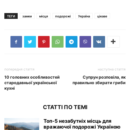
ТЕГИ
замки
місця
подорожі
Україна
цікаве
попередня стаття
наступна стаття
10 головних особливостей
Супрун розповіла, як
стародавньої української
правильно збирати гриби
кухні
СТАТТІ ПО ТЕМІ
Топ-5 незабутніх місць для
вражаючої подорожі Україною