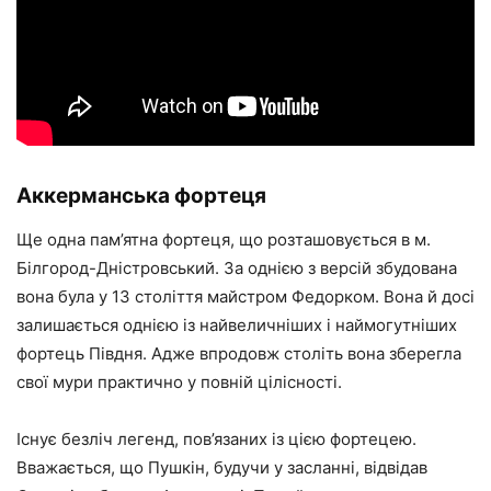
Аккерманська фортеця
Ще одна пам’ятна фортеця, що розташовується в м.
Білгород-Дністровський. За однією з версій збудована
вона була у 13 століття майстром Федорком. Вона й досі
залишається однією із найвеличніших і наймогутніших
фортець Півдня. Адже впродовж століть вона зберегла
свої мури практично у повній цілісності.
Існує безліч легенд, пов’язаних із цією фортецею.
Вважається, що Пушкін, будучи у засланні, відвідав