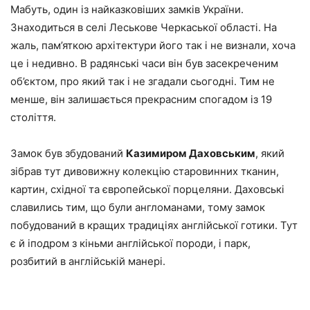
Мабуть, один із найказковіших замків України.
Знаходиться в селі Леськове Черкаської області. На
жаль, пам’яткою архітектури його так і не визнали, хоча
це і недивно. В радянські часи він був засекреченим
об’єктом, про який так і не згадали сьогодні. Тим не
менше, він залишається прекрасним спогадом із 19
століття.
Замок був збудований
Казимиром Даховським
, який
зібрав тут дивовижну колекцію старовинних тканин,
картин, східної та європейської порцеляни. Даховські
славились тим, що були англоманами, тому замок
побудований в кращих традиціях англійської готики. Тут
є й іподром з кіньми англійської породи, і парк,
розбитий в англійській манері.