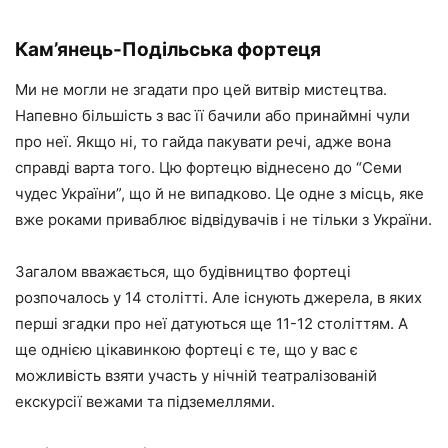
Кам’янець-Подільська фортеця
Ми не могли не згадати про цей витвір мистецтва.
Напевно більшість з вас її бачили або принаймні чули
про неї. Якщо ні, то гайда пакувати речі, адже вона
справді варта того. Цю фортецю віднесено до “Семи
чудес України”, що й не випадково. Це одне з місць, яке
вже роками приваблює відвідувачів і не тільки з України.
Загалом вважається, що будівництво фортеці
розпочалось у 14 столітті. Але існують джерела, в яких
перші згадки про неї датуються ще 11-12 століттям. А
ще однією цікавинкою фортеці є те, що у вас є
можливість взяти участь у нічній театралізованій
екскурсії вежами та підземеллями.