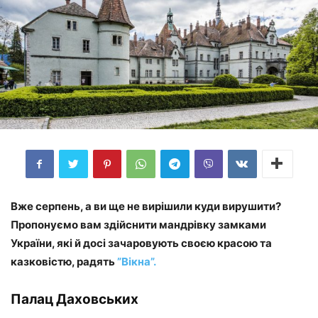
Вже серпень, а ви ще не вирішили куди вирушити?
Пропонуємо вам здійснити мандрівку замками
України, які й досі зачаровують своєю красою та
казковістю, радять
”Вікна”.
Палац Даховських