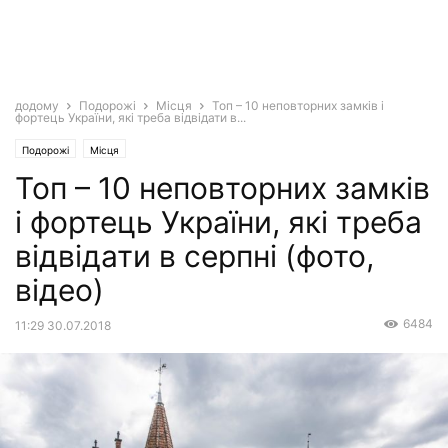
додому
Подорожі
Місця
Топ – 10 неповторних замків і
фортець України, які треба відвідати в...
Подорожі
Місця
Топ – 10 неповторних замків
і фортець України, які треба
відвідати в серпні (фото,
відео)
6484
11:29 30.07.2018