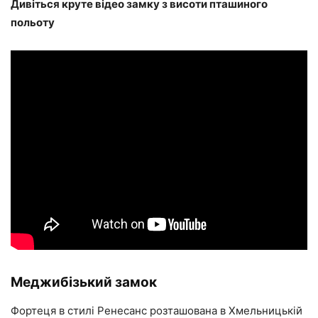
Дивіться круте відео замку з висоти пташиного
польоту
Меджибізький замок
Фортеця в стилі Ренесанс розташована в Хмельницькій